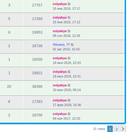
oslyabya
3
17757
15 янв 2019, 17:17
oslyabya
5
17269
15 янв 2019, 17:13
oslyabya
0
16953
08 сен 2018, 12:26
Oksana_77
2
16738
02 авг 2018, 15:43
oslyabya
1
16550
19 июл 2018, 22:43
oslyabya
1
16922
19 июл 2018, 22:41
oslyabya
20
36390
10 июл 2018, 09:14
oslyabya
6
17283
17 фев 2018, 15:36
oslyabya
2
16700
04 ноя 2017, 22:20
1
2
Сл
31 тема