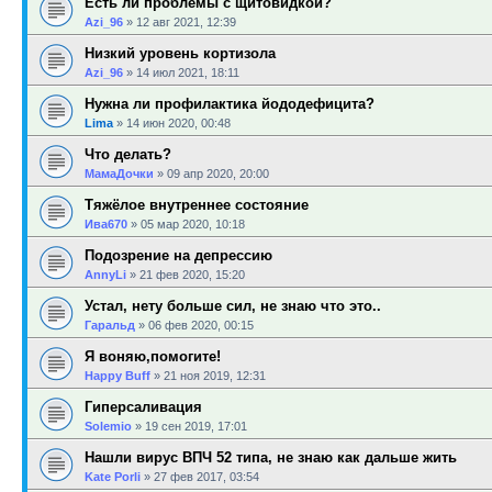
Есть ли проблемы с щитовидкой?
Azi_96
»
12 авг 2021, 12:39
Низкий уровень кортизола
Azi_96
»
14 июл 2021, 18:11
Нужна ли профилактика йододефицита?
Lima
»
14 июн 2020, 00:48
Что делать?
МамаДочки
»
09 апр 2020, 20:00
Тяжёлое внутреннее состояние
Ива670
»
05 мар 2020, 10:18
Подозрение на депрессию
AnnyLi
»
21 фев 2020, 15:20
Устал, нету больше сил, не знаю что это..
Гаральд
»
06 фев 2020, 00:15
Я воняю,помогите!
Happy Buff
»
21 ноя 2019, 12:31
Гиперсаливация
Solemio
»
19 сен 2019, 17:01
Нашли вирус ВПЧ 52 типа, не знаю как дальше жить
Kate Porli
»
27 фев 2017, 03:54