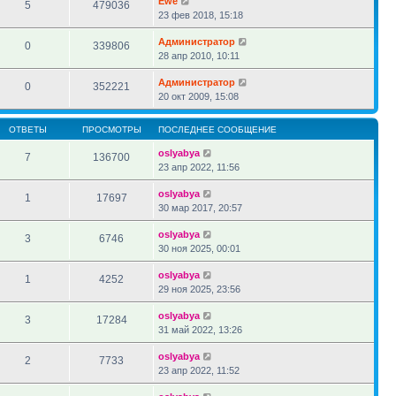
Ewe
5
479036
23 фев 2018, 15:18
Администратор
0
339806
28 апр 2010, 10:11
Администратор
0
352221
20 окт 2009, 15:08
ОТВЕТЫ
ПРОСМОТРЫ
ПОСЛЕДНЕЕ СООБЩЕНИЕ
oslyabya
7
136700
23 апр 2022, 11:56
oslyabya
1
17697
30 мар 2017, 20:57
oslyabya
3
6746
30 ноя 2025, 00:01
oslyabya
1
4252
29 ноя 2025, 23:56
oslyabya
3
17284
31 май 2022, 13:26
oslyabya
2
7733
23 апр 2022, 11:52