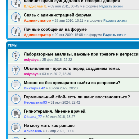
Кабинет врача суицидолога и телефон доверия
Владислав К.
»
09 ноя 2011, 06:45
» в форуме
Радость жизни
Связь с администрацией форума
Администратор
»
28 апр 2010, 10:11
» в форуме
Радость жизни
Личные сообщения на форуме
Администратор
»
20 окт 2009, 15:08
» в форуме
Радость жизни
ТЕМЫ
Лабораторные анализы, важные при тревоге и депресси
oslyabya
»
25 фев 2018, 22:22
Объявление - прочесть перед созданием темы.
oslyabya
»
03 янв 2017, 18:36
Можно ли без препаратов выйти из депрессии?
Виктория 42
»
18 сен 2022, 20:20
Гормональный сбой- есть ли шанс восстановиться?
Несчастная93
»
31 июл 2024, 22:42
Гипнотерапия. Мнение врачей.
Oksana_77
»
30 июл 2018, 13:27
Не могу жить как раньше
Алиса1886
»
12 апр 2022, 11:06