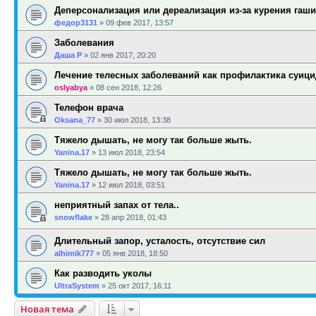
Деперсонализация или дереализация из-за курения гаш
федор3131
»
09 фев 2017, 13:57
Заболевания
Даша Р
»
02 янв 2017, 20:20
Лечение телесных заболеваний как профилактика суиц
oslyabya
»
08 сен 2018, 12:26
Телефон врача
Oksana_77
»
30 июл 2018, 13:38
Тяжело дышать, не могу так больше жыть.
Yanina.17
»
13 июл 2018, 23:54
Тяжело дышать, не могу так больше жыть.
Yanina.17
»
12 июл 2018, 03:51
неприятный запах от тела..
snowflake
»
28 апр 2018, 01:43
Длительный запор, усталость, отсутствие сил
alhimik777
»
05 янв 2018, 18:50
Как разводить уколы
UltraSystem
»
25 окт 2017, 16:11
Новая тема