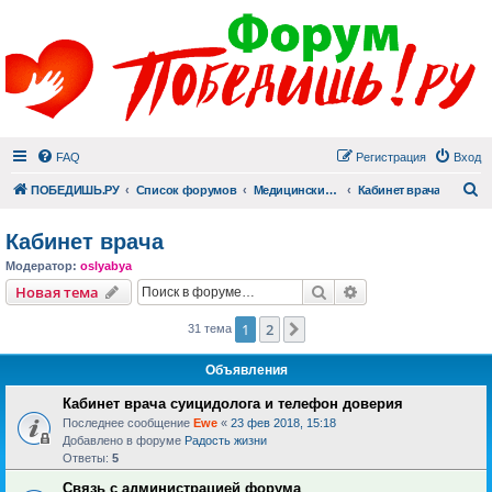
FAQ
Регистрация
Вход
П
ПОБЕДИШЬ.РУ
Список форумов
Медицинский раздел
Кабинет врача
Кабинет врача
Модератор:
oslyabya
Поиск
Расширенный пои
Новая тема
1
2
След.
31 тема
Объявления
Кабинет врача суицидолога и телефон доверия
Последнее сообщение
Ewe
«
23 фев 2018, 15:18
Добавлено в форуме
Радость жизни
Ответы:
5
Связь с администрацией форума