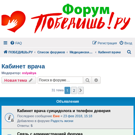
FAQ
Регистрация
Вход
П
ПОБЕДИШЬ.РУ
Список форумов
Медицинский раздел
Кабинет врача
Кабинет врача
Модератор:
oslyabya
Поиск
Расширенный пои
Новая тема
1
2
След.
31 тема
Объявления
Кабинет врача суицидолога и телефон доверия
Последнее сообщение
Ewe
«
23 фев 2018, 15:18
Добавлено в форуме
Радость жизни
Ответы:
5
Связь с администрацией форума