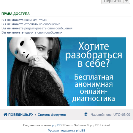
Перейти
ПРАВА ДОСТУПА
Вы
не можете
начинать темы
Вы
не можете
отвечать на сообщения
Вы
не можете
редактировать свои сообщения
Вы
не можете
удалять свои сообщения
ПОБЕДИШЬ.РУ
Список форумов
Часовой пояс:
UTC+03:00
Создано на основе
phpBB
® Forum Software © phpBB Limited
Русская поддержка phpBB