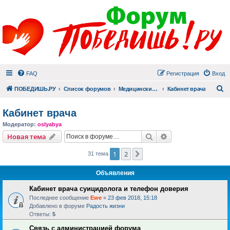
FAQ
Регистрация
Вход
П
ПОБЕДИШЬ.РУ
Список форумов
Медицинский раздел
Кабинет врача
Кабинет врача
Модератор:
oslyabya
Поиск
Расширенный пои
Новая тема
1
2
След.
31 тема
Объявления
Кабинет врача суицидолога и телефон доверия
Последнее сообщение
Ewe
«
23 фев 2018, 15:18
Добавлено в форуме
Радость жизни
Ответы:
5
Связь с администрацией форума