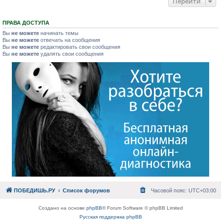
Перейти
ПРАВА ДОСТУПА
Вы
не можете
начинать темы
Вы
не можете
отвечать на сообщения
Вы
не можете
редактировать свои сообщения
Вы
не можете
удалять свои сообщения
ПОБЕДИШЬ.РУ
Список форумов
Часовой пояс:
UTC+03:00
Создано на основе
phpBB
® Forum Software © phpBB Limited
Русская поддержка phpBB