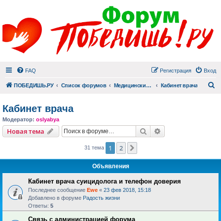
FAQ
Регистрация
Вход
П
ПОБЕДИШЬ.РУ
Список форумов
Медицинский раздел
Кабинет врача
Кабинет врача
Модератор:
oslyabya
Поиск
Расширенный пои
Новая тема
1
2
След.
31 тема
Объявления
Кабинет врача суицидолога и телефон доверия
Последнее сообщение
Ewe
«
23 фев 2018, 15:18
Добавлено в форуме
Радость жизни
Ответы:
5
Связь с администрацией форума