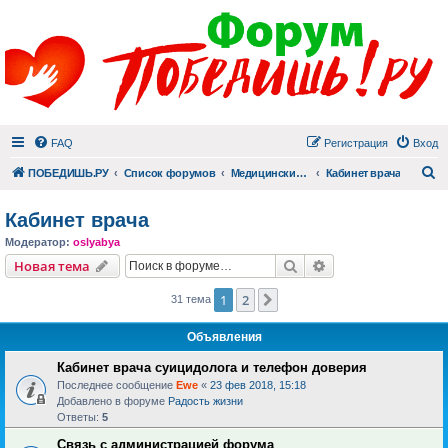
FAQ
Регистрация
Вход
П
ПОБЕДИШЬ.РУ
Список форумов
Медицинский раздел
Кабинет врача
Кабинет врача
Модератор:
oslyabya
Поиск
Расширенный пои
Новая тема
1
2
След.
31 тема
Объявления
Кабинет врача суицидолога и телефон доверия
Последнее сообщение
Ewe
«
23 фев 2018, 15:18
Добавлено в форуме
Радость жизни
Ответы:
5
Связь с администрацией форума