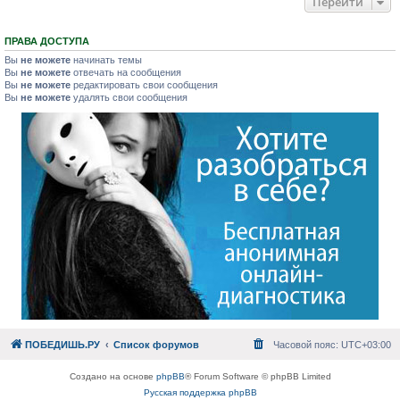
Перейти
ПРАВА ДОСТУПА
Вы
не можете
начинать темы
Вы
не можете
отвечать на сообщения
Вы
не можете
редактировать свои сообщения
Вы
не можете
удалять свои сообщения
ПОБЕДИШЬ.РУ
Список форумов
Часовой пояс:
UTC+03:00
Создано на основе
phpBB
® Forum Software © phpBB Limited
Русская поддержка phpBB