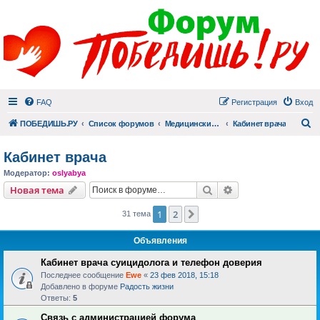
FAQ
Регистрация
Вход
П
ПОБЕДИШЬ.РУ
Список форумов
Медицинский раздел
Кабинет врача
Кабинет врача
Модератор:
oslyabya
Поиск
Расширенный пои
Новая тема
1
2
След.
31 тема
Объявления
Кабинет врача суицидолога и телефон доверия
Последнее сообщение
Ewe
«
23 фев 2018, 15:18
Добавлено в форуме
Радость жизни
Ответы:
5
Связь с администрацией форума