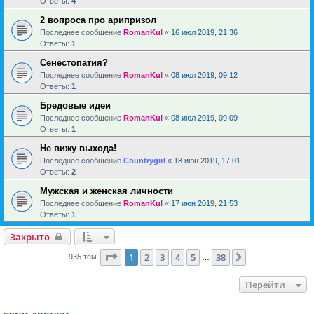
Ответы:
4
2 вопроса про арипризол
Последнее сообщение
RomanKul
«
16 июл 2019, 21:36
Ответы:
1
Сенестопатия?
Последнее сообщение
RomanKul
«
08 июл 2019, 09:12
Ответы:
1
Бредовые идеи
Последнее сообщение
RomanKul
«
08 июл 2019, 09:09
Ответы:
1
Не вижу выхода!
Последнее сообщение
Countrygirl
«
18 июн 2019, 17:01
Ответы:
2
Мужская и женская личности
Последнее сообщение
RomanKul
«
17 июн 2019, 21:53
Ответы:
1
Закрыто
Страница
1
из
38
1
2
3
4
5
38
След.
935 тем
…
Перейти