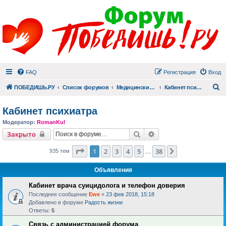
FAQ
Регистрация
Вход
П
ПОБЕДИШЬ.РУ
Список форумов
Медицинский раздел
Кабинет психиатра
Кабинет психиатра
Модератор:
RomanKul
Поиск
Расширенный поиск
Закрыто
Страница
1
из
38
1
2
3
4
5
38
След.
935 тем
…
Объявления
Кабинет врача суицидолога и телефон доверия
Последнее сообщение
Ewe
«
23 фев 2018, 15:18
Добавлено в форуме
Радость жизни
Ответы:
5
Связь с администрацией форума