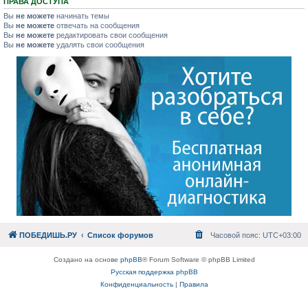
ПРАВА ДОСТУПА
Вы
не можете
начинать темы
Вы
не можете
отвечать на сообщения
Вы
не можете
редактировать свои сообщения
Вы
не можете
удалять свои сообщения
ПОБЕДИШЬ.РУ
Список форумов
Часовой пояс:
UTC+03:00
Создано на основе
phpBB
® Forum Software © phpBB Limited
Русская поддержка phpBB
Конфиденциальность
|
Правила