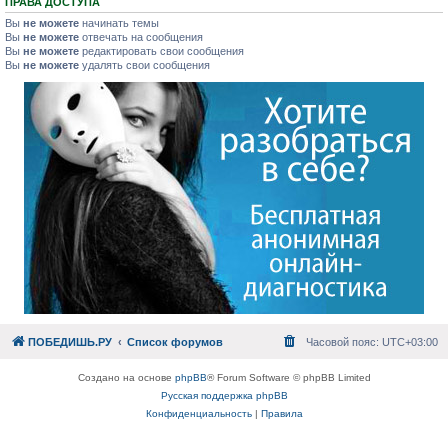
ПРАВА ДОСТУПА
Вы
не можете
начинать темы
Вы
не можете
отвечать на сообщения
Вы
не можете
редактировать свои сообщения
Вы
не можете
удалять свои сообщения
ПОБЕДИШЬ.РУ
Список форумов
Часовой пояс:
UTC+03:00
Создано на основе
phpBB
® Forum Software © phpBB Limited
Русская поддержка phpBB
Конфиденциальность
|
Правила