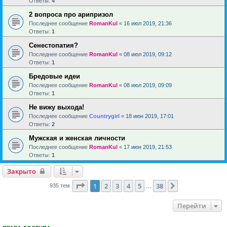
Ответы:
4
2 вопроса про арипризол
Последнее сообщение
RomanKul
«
16 июл 2019, 21:36
Ответы:
1
Сенестопатия?
Последнее сообщение
RomanKul
«
08 июл 2019, 09:12
Ответы:
1
Бредовые идеи
Последнее сообщение
RomanKul
«
08 июл 2019, 09:09
Ответы:
1
Не вижу выхода!
Последнее сообщение
Countrygirl
«
18 июн 2019, 17:01
Ответы:
2
Мужская и женская личности
Последнее сообщение
RomanKul
«
17 июн 2019, 21:53
Ответы:
1
Закрыто
Страница
1
из
38
1
2
3
4
5
38
След.
935 тем
…
Перейти