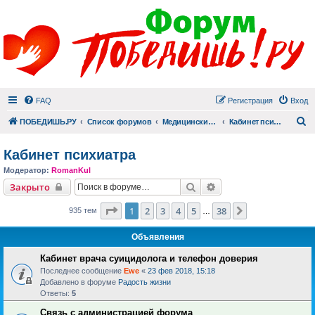
FAQ
Регистрация
Вход
П
ПОБЕДИШЬ.РУ
Список форумов
Медицинский раздел
Кабинет психиатра
Кабинет психиатра
Модератор:
RomanKul
Поиск
Расширенный поиск
Закрыто
Страница
1
из
38
1
2
3
4
5
38
След.
935 тем
…
Объявления
Кабинет врача суицидолога и телефон доверия
Последнее сообщение
Ewe
«
23 фев 2018, 15:18
Добавлено в форуме
Радость жизни
Ответы:
5
Связь с администрацией форума