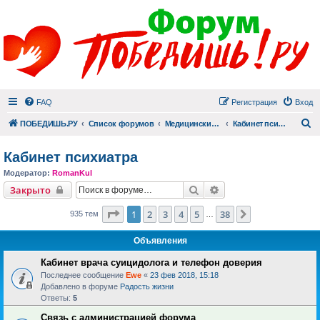
FAQ
Регистрация
Вход
П
ПОБЕДИШЬ.РУ
Список форумов
Медицинский раздел
Кабинет психиатра
Кабинет психиатра
Модератор:
RomanKul
Поиск
Расширенный поиск
Закрыто
Страница
1
из
38
1
2
3
4
5
38
След.
935 тем
…
Объявления
Кабинет врача суицидолога и телефон доверия
Последнее сообщение
Ewe
«
23 фев 2018, 15:18
Добавлено в форуме
Радость жизни
Ответы:
5
Связь с администрацией форума