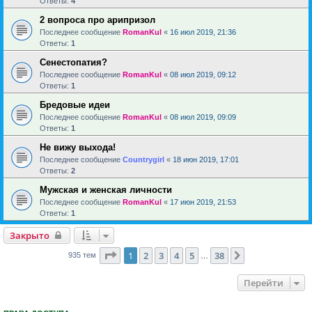
Ответы:
4
2 вопроса про арипризол
Последнее сообщение
RomanKul
«
16 июл 2019, 21:36
Ответы:
1
Сенестопатия?
Последнее сообщение
RomanKul
«
08 июл 2019, 09:12
Ответы:
1
Бредовые идеи
Последнее сообщение
RomanKul
«
08 июл 2019, 09:09
Ответы:
1
Не вижу выхода!
Последнее сообщение
Countrygirl
«
18 июн 2019, 17:01
Ответы:
2
Мужская и женская личности
Последнее сообщение
RomanKul
«
17 июн 2019, 21:53
Ответы:
1
Закрыто
Страница
1
из
38
1
2
3
4
5
38
След.
935 тем
…
Перейти