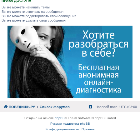
ПРАВА ДОСТУПА
Вы
не можете
начинать темы
Вы
не можете
отвечать на сообщения
Вы
не можете
редактировать свои сообщения
Вы
не можете
удалять свои сообщения
ПОБЕДИШЬ.РУ
Список форумов
Часовой пояс:
UTC+03:00
Создано на основе
phpBB
® Forum Software © phpBB Limited
Русская поддержка phpBB
Конфиденциальность
|
Правила