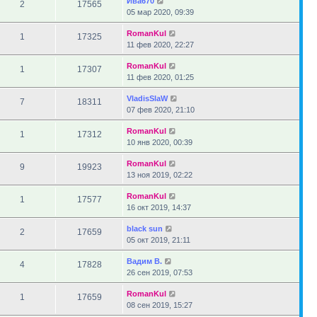
Ива670
2
17565
05 мар 2020, 09:39
RomanKul
1
17325
11 фев 2020, 22:27
RomanKul
1
17307
11 фев 2020, 01:25
VladisSlaW
7
18311
07 фев 2020, 21:10
RomanKul
1
17312
10 янв 2020, 00:39
RomanKul
9
19923
13 ноя 2019, 02:22
RomanKul
1
17577
16 окт 2019, 14:37
black sun
2
17659
05 окт 2019, 21:11
Вадим В.
4
17828
26 сен 2019, 07:53
RomanKul
1
17659
08 сен 2019, 15:27