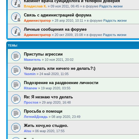
Кабинет врача суицидолога и телефон доверия
Владислав К.
»
09 ноя 2011, 06:45
» в форуме
Радость жизни
Связь с администрацией форума
Администратор
»
28 апр 2010, 10:11
» в форуме
Радость жизни
Личные сообщения на форуме
Администратор
»
20 окт 2009, 15:08
» в форуме
Радость жизни
ТЕМЫ
Приступы агрессии
Мажитель
»
10 ноя 2021, 20:02
Что делать или ничего не делать?:)
Yasmin
»
24 май 2020, 11:05
Подозрение на раздвоение личности
Ritanew
»
19 мар 2020, 03:55
Re: Я незнаю что делать
Простоя
»
29 апр 2020, 16:48
Просьба о помощи
ЛетнийДождь
»
08 апр 2020, 23:49
Жить хочу,но стыдно.
Alsu
»
06 мар 2020, 17:55