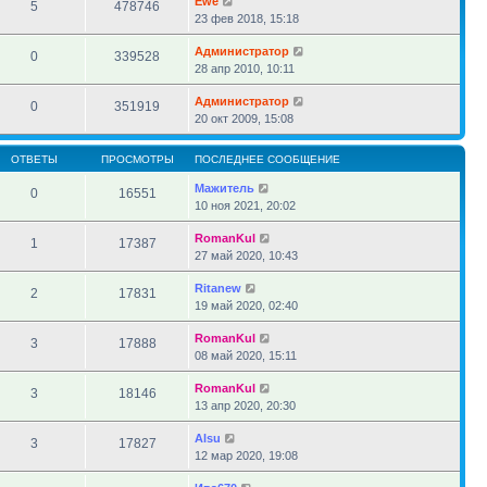
Ewe
5
478746
23 фев 2018, 15:18
Администратор
0
339528
28 апр 2010, 10:11
Администратор
0
351919
20 окт 2009, 15:08
ОТВЕТЫ
ПРОСМОТРЫ
ПОСЛЕДНЕЕ СООБЩЕНИЕ
Мажитель
0
16551
10 ноя 2021, 20:02
RomanKul
1
17387
27 май 2020, 10:43
Ritanew
2
17831
19 май 2020, 02:40
RomanKul
3
17888
08 май 2020, 15:11
RomanKul
3
18146
13 апр 2020, 20:30
Alsu
3
17827
12 мар 2020, 19:08