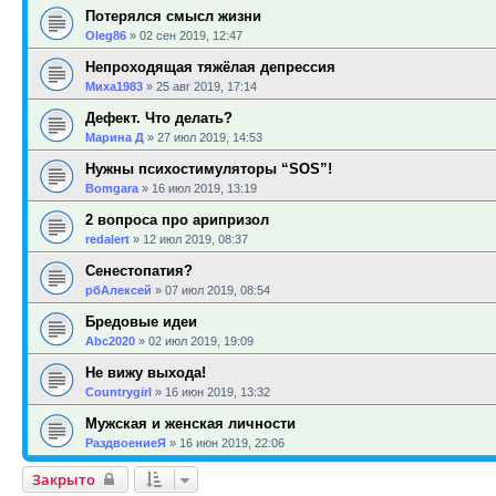
Потерялся смысл жизни
Oleg86
»
02 сен 2019, 12:47
Непроходящая тяжёлая депрессия
Миха1983
»
25 авг 2019, 17:14
Дефект. Что делать?
Марина Д
»
27 июл 2019, 14:53
Нужны психостимуляторы “SOS”!
Bomgara
»
16 июл 2019, 13:19
2 вопроса про арипризол
redalert
»
12 июл 2019, 08:37
Сенестопатия?
рбАлексей
»
07 июл 2019, 08:54
Бредовые идеи
Abc2020
»
02 июл 2019, 19:09
Не вижу выхода!
Countrygirl
»
16 июн 2019, 13:32
Мужская и женская личности
РаздвоениеЯ
»
16 июн 2019, 22:06
Закрыто