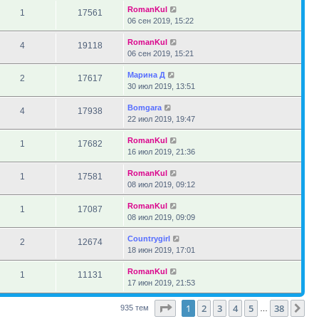
RomanKul
1
17561
06 сен 2019, 15:22
RomanKul
4
19118
06 сен 2019, 15:21
Марина Д
2
17617
30 июл 2019, 13:51
Bomgara
4
17938
22 июл 2019, 19:47
RomanKul
1
17682
16 июл 2019, 21:36
RomanKul
1
17581
08 июл 2019, 09:12
RomanKul
1
17087
08 июл 2019, 09:09
Countrygirl
2
12674
18 июн 2019, 17:01
RomanKul
1
11131
17 июн 2019, 21:53
Страница
1
из
38
1
2
3
4
5
38
Сл
935 тем
…