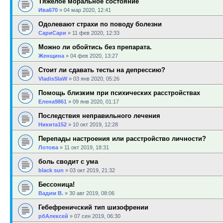
Тяжёлое моральное состояние
Ива670
»
04 мар 2020, 12:41
Одолевают страхи по поводу болезни
СариСари
»
11 фев 2020, 12:33
Можно ли обойтись без препарата.
Женщина
»
04 фев 2020, 13:27
Стоит ли сдавать тесты на депрессию?
VladisSlaW
»
03 янв 2020, 05:26
Помощь близким при психических расстройствах
Елена9861
»
09 янв 2020, 01:17
Последствия неправильного лечения
Никита152
»
10 окт 2019, 12:28
Перепады настроения или расстройство личности?
Лотова
»
11 окт 2019, 18:31
боль сводит с ума
black sun
»
03 окт 2019, 21:32
Бессоница!
Вадим В.
»
30 авг 2019, 08:06
Гебефреничский тип шизофрении
рбАлексей
»
07 сен 2019, 06:30