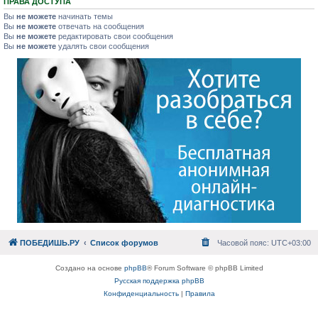
ПРАВА ДОСТУПА
Вы
не можете
начинать темы
Вы
не можете
отвечать на сообщения
Вы
не можете
редактировать свои сообщения
Вы
не можете
удалять свои сообщения
ПОБЕДИШЬ.РУ
Список форумов
Часовой пояс:
UTC+03:00
Создано на основе
phpBB
® Forum Software © phpBB Limited
Русская поддержка phpBB
Конфиденциальность
|
Правила