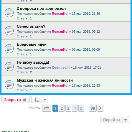
Ответы:
4
2 вопроса про арипризол
Последнее сообщение
RomanKul
«
16 июл 2019, 21:36
Ответы:
1
Сенестопатия?
Последнее сообщение
RomanKul
«
08 июл 2019, 09:12
Ответы:
1
Бредовые идеи
Последнее сообщение
RomanKul
«
08 июл 2019, 09:09
Ответы:
1
Не вижу выхода!
Последнее сообщение
Countrygirl
«
18 июн 2019, 17:01
Ответы:
2
Мужская и женская личности
Последнее сообщение
RomanKul
«
17 июн 2019, 21:53
Ответы:
1
Закрыто
Страница
1
из
38
1
2
3
4
5
38
След.
935 тем
…
Перейти