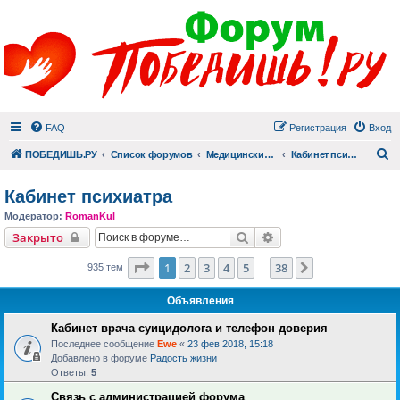
FAQ
Регистрация
Вход
П
ПОБЕДИШЬ.РУ
Список форумов
Медицинский раздел
Кабинет психиатра
Кабинет психиатра
Модератор:
RomanKul
Поиск
Расширенный поиск
Закрыто
Страница
1
из
38
1
2
3
4
5
38
След.
935 тем
…
Объявления
Кабинет врача суицидолога и телефон доверия
Последнее сообщение
Ewe
«
23 фев 2018, 15:18
Добавлено в форуме
Радость жизни
Ответы:
5
Связь с администрацией форума