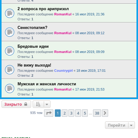
Ответы:
4
2 вопроса про арипризол
Последнее сообщение
RomanKul
«
16 июл 2019, 21:36
Ответы:
1
Сенестопатия?
Последнее сообщение
RomanKul
«
08 июл 2019, 09:12
Ответы:
1
Бредовые идеи
Последнее сообщение
RomanKul
«
08 июл 2019, 09:09
Ответы:
1
Не вижу выхода!
Последнее сообщение
Countrygirl
«
18 июн 2019, 17:01
Ответы:
2
Мужская и женская личности
Последнее сообщение
RomanKul
«
17 июн 2019, 21:53
Ответы:
1
Закрыто
Страница
1
из
38
1
2
3
4
5
38
След.
935 тем
…
Перейти