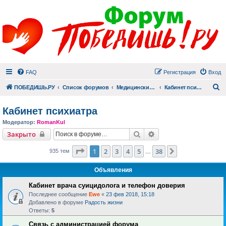
FAQ
Регистрация
Вход
П
ПОБЕДИШЬ.РУ
Список форумов
Медицинский раздел
Кабинет психиатра
Кабинет психиатра
Модератор:
RomanKul
Поиск
Расширенный поиск
Закрыто
Страница
1
из
38
1
2
3
4
5
38
След.
935 тем
…
Объявления
Кабинет врача суицидолога и телефон доверия
Последнее сообщение
Ewe
«
23 фев 2018, 15:18
Добавлено в форуме
Радость жизни
Ответы:
5
Связь с администрацией форума