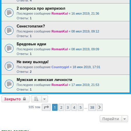
Ответы:
4
2 вопроса про арипризол
Последнее сообщение
RomanKul
«
16 июл 2019, 21:36
Ответы:
1
Сенестопатия?
Последнее сообщение
RomanKul
«
08 июл 2019, 09:12
Ответы:
1
Бредовые идеи
Последнее сообщение
RomanKul
«
08 июл 2019, 09:09
Ответы:
1
Не вижу выхода!
Последнее сообщение
Countrygirl
«
18 июн 2019, 17:01
Ответы:
2
Мужская и женская личности
Последнее сообщение
RomanKul
«
17 июн 2019, 21:53
Ответы:
1
Закрыто
Страница
1
из
38
1
2
3
4
5
38
След.
935 тем
…
Перейти