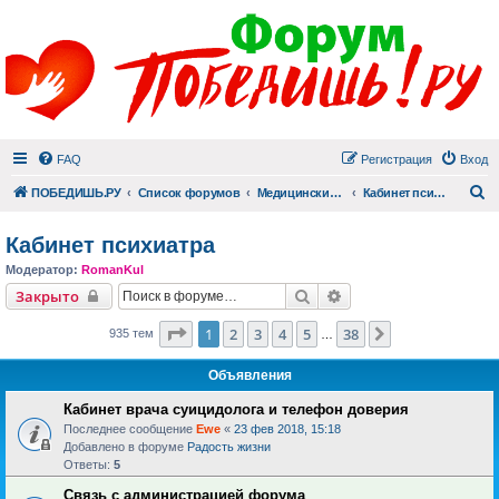
FAQ
Регистрация
Вход
П
ПОБЕДИШЬ.РУ
Список форумов
Медицинский раздел
Кабинет психиатра
Кабинет психиатра
Модератор:
RomanKul
Поиск
Расширенный поиск
Закрыто
Страница
1
из
38
1
2
3
4
5
38
След.
935 тем
…
Объявления
Кабинет врача суицидолога и телефон доверия
Последнее сообщение
Ewe
«
23 фев 2018, 15:18
Добавлено в форуме
Радость жизни
Ответы:
5
Связь с администрацией форума