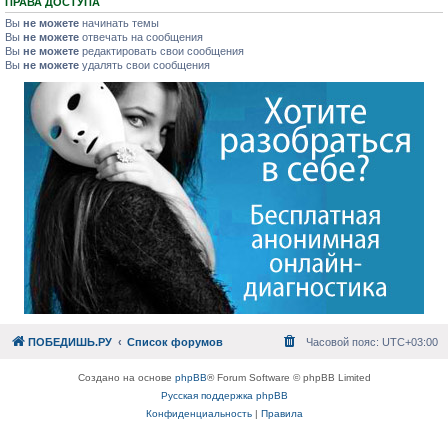
ПРАВА ДОСТУПА
Вы
не можете
начинать темы
Вы
не можете
отвечать на сообщения
Вы
не можете
редактировать свои сообщения
Вы
не можете
удалять свои сообщения
ПОБЕДИШЬ.РУ
Список форумов
Часовой пояс:
UTC+03:00
Создано на основе
phpBB
® Forum Software © phpBB Limited
Русская поддержка phpBB
Конфиденциальность
|
Правила