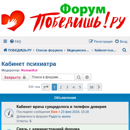
FAQ
Регистрация
Вход
П
ПОБЕДИШЬ.РУ
Список форумов
Медицинский раздел
Кабинет психиатра
Кабинет психиатра
Модератор:
RomanKul
Поиск
Расширенный поиск
Закрыто
Страница
1
из
38
1
2
3
4
5
38
След.
935 тем
…
Объявления
Кабинет врача суицидолога и телефон доверия
Последнее сообщение
Ewe
«
23 фев 2018, 15:18
Добавлено в форуме
Радость жизни
Ответы:
5
Связь с администрацией форума