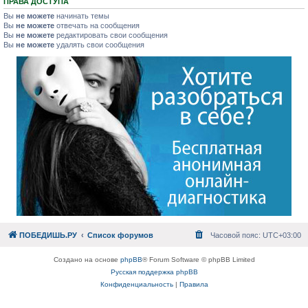
ПРАВА ДОСТУПА
Вы
не можете
начинать темы
Вы
не можете
отвечать на сообщения
Вы
не можете
редактировать свои сообщения
Вы
не можете
удалять свои сообщения
ПОБЕДИШЬ.РУ
Список форумов
Часовой пояс:
UTC+03:00
Создано на основе
phpBB
® Forum Software © phpBB Limited
Русская поддержка phpBB
Конфиденциальность
|
Правила