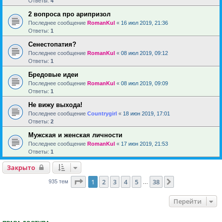
Ответы:
4
2 вопроса про арипризол
Последнее сообщение
RomanKul
«
16 июл 2019, 21:36
Ответы:
1
Сенестопатия?
Последнее сообщение
RomanKul
«
08 июл 2019, 09:12
Ответы:
1
Бредовые идеи
Последнее сообщение
RomanKul
«
08 июл 2019, 09:09
Ответы:
1
Не вижу выхода!
Последнее сообщение
Countrygirl
«
18 июн 2019, 17:01
Ответы:
2
Мужская и женская личности
Последнее сообщение
RomanKul
«
17 июн 2019, 21:53
Ответы:
1
Закрыто
Страница
1
из
38
1
2
3
4
5
38
След.
935 тем
…
Перейти