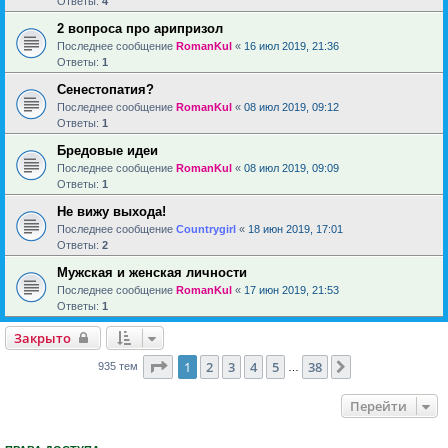
Ответы:
4
2 вопроса про арипризол
Последнее сообщение
RomanKul
«
16 июл 2019, 21:36
Ответы:
1
Сенестопатия?
Последнее сообщение
RomanKul
«
08 июл 2019, 09:12
Ответы:
1
Бредовые идеи
Последнее сообщение
RomanKul
«
08 июл 2019, 09:09
Ответы:
1
Не вижу выхода!
Последнее сообщение
Countrygirl
«
18 июн 2019, 17:01
Ответы:
2
Мужская и женская личности
Последнее сообщение
RomanKul
«
17 июн 2019, 21:53
Ответы:
1
Закрыто
Страница
1
из
38
1
2
3
4
5
38
След.
935 тем
…
Перейти