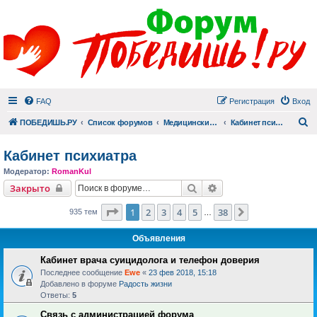
FAQ
Регистрация
Вход
П
ПОБЕДИШЬ.РУ
Список форумов
Медицинский раздел
Кабинет психиатра
Кабинет психиатра
Модератор:
RomanKul
Поиск
Расширенный поиск
Закрыто
Страница
1
из
38
1
2
3
4
5
38
След.
935 тем
…
Объявления
Кабинет врача суицидолога и телефон доверия
Последнее сообщение
Ewe
«
23 фев 2018, 15:18
Добавлено в форуме
Радость жизни
Ответы:
5
Связь с администрацией форума