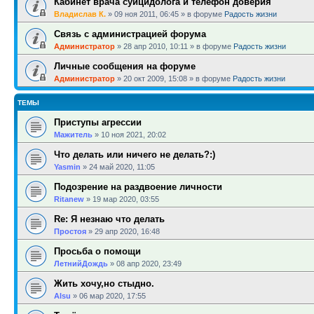
Кабинет врача суицидолога и телефон доверия
Владислав К.
»
09 ноя 2011, 06:45
» в форуме
Радость жизни
Связь с администрацией форума
Администратор
»
28 апр 2010, 10:11
» в форуме
Радость жизни
Личные сообщения на форуме
Администратор
»
20 окт 2009, 15:08
» в форуме
Радость жизни
ТЕМЫ
Приступы агрессии
Мажитель
»
10 ноя 2021, 20:02
Что делать или ничего не делать?:)
Yasmin
»
24 май 2020, 11:05
Подозрение на раздвоение личности
Ritanew
»
19 мар 2020, 03:55
Re: Я незнаю что делать
Простоя
»
29 апр 2020, 16:48
Просьба о помощи
ЛетнийДождь
»
08 апр 2020, 23:49
Жить хочу,но стыдно.
Alsu
»
06 мар 2020, 17:55