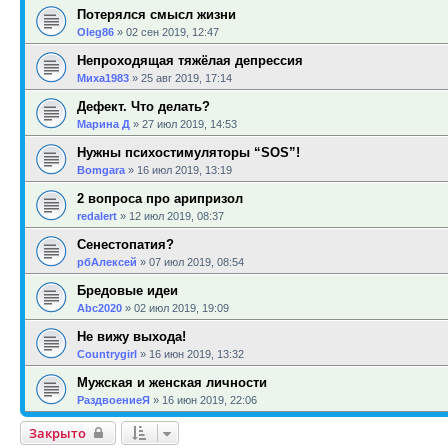
Потерялся смысл жизни
Oleg86
»
02 сен 2019, 12:47
Непроходящая тяжёлая депрессия
Миха1983
»
25 авг 2019, 17:14
Дефект. Что делать?
Марина Д
»
27 июл 2019, 14:53
Нужны психостимуляторы “SOS”!
Bomgara
»
16 июл 2019, 13:19
2 вопроса про арипризол
redalert
»
12 июл 2019, 08:37
Сенестопатия?
рбАлексей
»
07 июл 2019, 08:54
Бредовые идеи
Abc2020
»
02 июл 2019, 19:09
Не вижу выхода!
Countrygirl
»
16 июн 2019, 13:32
Мужская и женская личности
РаздвоениеЯ
»
16 июн 2019, 22:06
Закрыто