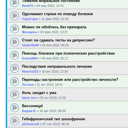
Тяжёлое моральное состояние
Ива670
»
04 мар 2020, 12:41
Одолевают страхи по поводу болезни
СариСари
»
11 фев 2020, 12:33
Можно ли обойтись без препарата.
Женщина
»
04 фев 2020, 13:27
Стоит ли сдавать тесты на депрессию?
VladisSlaW
»
03 янв 2020, 05:26
Помощь близким при психических расстройствах
Елена9861
»
09 янв 2020, 01:17
Последствия неправильного лечения
Никита152
»
10 окт 2019, 12:28
Перепады настроения или расстройство личности?
Лотова
»
11 окт 2019, 18:31
боль сводит с ума
black sun
»
03 окт 2019, 21:32
Бессоница!
Вадим В.
»
30 авг 2019, 08:06
Гебефреничский тип шизофрении
рбАлексей
»
07 сен 2019, 06:30