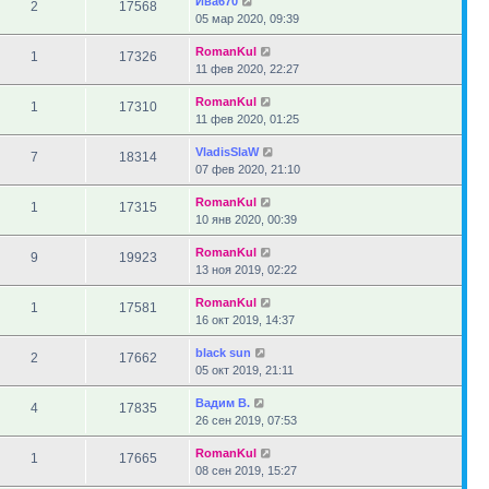
Ива670
2
17568
05 мар 2020, 09:39
RomanKul
1
17326
11 фев 2020, 22:27
RomanKul
1
17310
11 фев 2020, 01:25
VladisSlaW
7
18314
07 фев 2020, 21:10
RomanKul
1
17315
10 янв 2020, 00:39
RomanKul
9
19923
13 ноя 2019, 02:22
RomanKul
1
17581
16 окт 2019, 14:37
black sun
2
17662
05 окт 2019, 21:11
Вадим В.
4
17835
26 сен 2019, 07:53
RomanKul
1
17665
08 сен 2019, 15:27