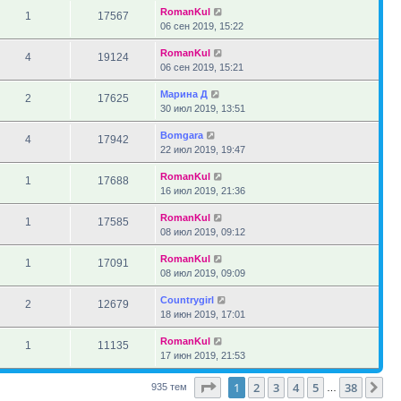
RomanKul
1
17567
06 сен 2019, 15:22
RomanKul
4
19124
06 сен 2019, 15:21
Марина Д
2
17625
30 июл 2019, 13:51
Bomgara
4
17942
22 июл 2019, 19:47
RomanKul
1
17688
16 июл 2019, 21:36
RomanKul
1
17585
08 июл 2019, 09:12
RomanKul
1
17091
08 июл 2019, 09:09
Countrygirl
2
12679
18 июн 2019, 17:01
RomanKul
1
11135
17 июн 2019, 21:53
Страница
1
из
38
1
2
3
4
5
38
Сл
935 тем
…