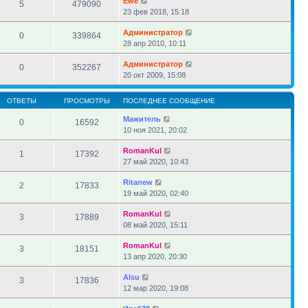
Ewe
5
479090
23 фев 2018, 15:18
Администратор
0
339864
28 апр 2010, 10:11
Администратор
0
352267
20 окт 2009, 15:08
ОТВЕТЫ
ПРОСМОТРЫ
ПОСЛЕДНЕЕ СООБЩЕНИЕ
Мажитель
0
16592
10 ноя 2021, 20:02
RomanKul
1
17392
27 май 2020, 10:43
Ritanew
2
17833
19 май 2020, 02:40
RomanKul
3
17889
08 май 2020, 15:11
RomanKul
3
18151
13 апр 2020, 20:30
Alsu
3
17836
12 мар 2020, 19:08