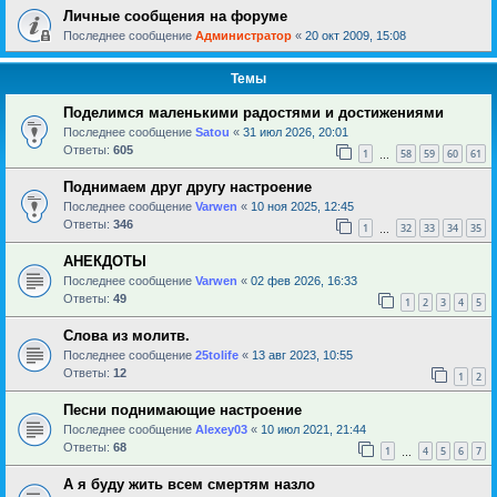
Личные сообщения на форуме
Последнее сообщение
Администратор
«
20 окт 2009, 15:08
Темы
Поделимся маленькими радостями и достижениями
Последнее сообщение
Satou
«
31 июл 2026, 20:01
Ответы:
605
1
58
59
60
61
…
Поднимаем друг другу настроение
Последнее сообщение
Varwen
«
10 ноя 2025, 12:45
Ответы:
346
1
32
33
34
35
…
АНЕКДОТЫ
Последнее сообщение
Varwen
«
02 фев 2026, 16:33
Ответы:
49
1
2
3
4
5
Слова из молитв.
Последнее сообщение
25tolife
«
13 авг 2023, 10:55
Ответы:
12
1
2
Песни поднимающие настроение
Последнее сообщение
Alexey03
«
10 июл 2021, 21:44
Ответы:
68
1
4
5
6
7
…
А я буду жить всем смертям назло