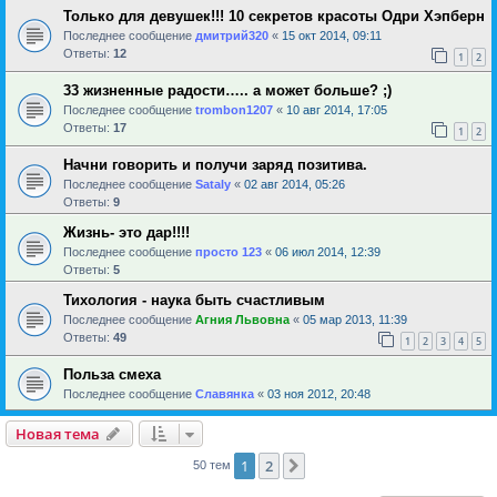
Только для девушек!!! 10 секретов красоты Одри Хэпберн
Последнее сообщение
дмитрий320
«
15 окт 2014, 09:11
Ответы:
12
1
2
33 жизненные радости….. а может больше? ;)
Последнее сообщение
trombon1207
«
10 авг 2014, 17:05
Ответы:
17
1
2
Начни говорить и получи заряд позитива.
Последнее сообщение
Sataly
«
02 авг 2014, 05:26
Ответы:
9
Жизнь- это дар!!!!
Последнее сообщение
просто 123
«
06 июл 2014, 12:39
Ответы:
5
Тихология - наука быть счастливым
Последнее сообщение
Агния Львовна
«
05 мар 2013, 11:39
Ответы:
49
1
2
3
4
5
Польза смеха
Последнее сообщение
Славянка
«
03 ноя 2012, 20:48
Новая тема
1
2
След.
50 тем