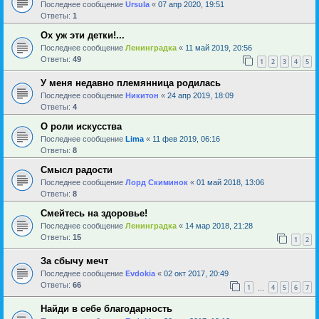
Последнее сообщение
Ursula
«
07 апр 2020, 19:51
Ответы:
1
Ох уж эти детки!...
Последнее сообщение
Ленинградка
«
11 май 2019, 20:56
Ответы:
49
1
2
3
4
5
У меня недавно племянница родилась
Последнее сообщение
Никитон
«
24 апр 2019, 18:09
Ответы:
4
О роли искусства
Последнее сообщение
Lima
«
11 фев 2019, 06:16
Ответы:
8
Смысл радости
Последнее сообщение
Лорд Скиминок
«
01 май 2018, 13:06
Ответы:
8
Смейтесь на здоровье!
Последнее сообщение
Ленинградка
«
14 мар 2018, 21:28
Ответы:
15
1
2
За сбычу мечт
Последнее сообщение
Evdokia
«
02 окт 2017, 20:49
Ответы:
66
1
4
5
6
7
…
Найди в себе благодарность