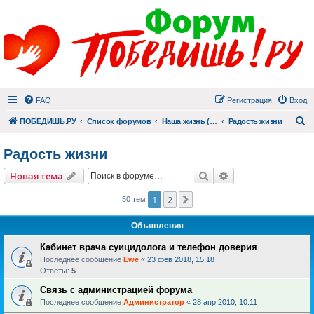
FAQ
Регистрация
Вход
П
ПОБЕДИШЬ.РУ
Список форумов
Наша жизнь (не всё же о суициде!)
Радость жизни
Радость жизни
Поиск
Расширенный пои
Новая тема
1
2
След.
50 тем
Объявления
Кабинет врача суицидолога и телефон доверия
Последнее сообщение
Ewe
«
23 фев 2018, 15:18
Ответы:
5
Связь с администрацией форума
Последнее сообщение
Администратор
«
28 апр 2010, 10:11