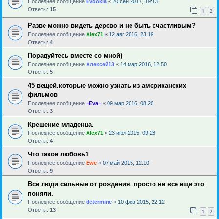
Последнее сообщение
Evdokia
«
20 сен 2017, 19:13
Ответы:
15
1
2
Разве можно видеть дерево и не быть счастливым?
Последнее сообщение
Alex71
«
12 авг 2016, 23:19
Ответы:
4
Порадуйтесь вместе со мной)
Последнее сообщение
Алексей13
«
14 мар 2016, 12:50
Ответы:
5
45 вещей,которые можно узнать из американских
фильмов
Последнее сообщение
=Eva=
«
09 мар 2016, 08:20
Ответы:
3
Крещение младенца.
Последнее сообщение
Alex71
«
23 июл 2015, 09:28
Ответы:
4
Что такое любовь?
Последнее сообщение
Ewe
«
07 май 2015, 12:10
Ответы:
9
Все люди сильные от рождения, просто не все еще это
поняли.
Последнее сообщение
determine
«
10 фев 2015, 22:12
Ответы:
13
1
2