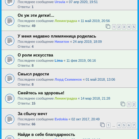
Последнее сообщение
Ursula
«
07 апр 2020, 19:51
Ответы:
1
Ох уж эти детки!...
Последнее сообщение
Ленинградка
«
11 май 2019, 20:56
Ответы:
49
1
2
3
4
5
У меня недавно племянница родилась
Последнее сообщение
Никитон
«
24 апр 2019, 18:09
Ответы:
4
О роли искусства
Последнее сообщение
Lima
«
11 фев 2019, 06:16
Ответы:
8
Смысл радости
Последнее сообщение
Лорд Скиминок
«
01 май 2018, 13:06
Ответы:
8
Смейтесь на здоровье!
Последнее сообщение
Ленинградка
«
14 мар 2018, 21:28
Ответы:
15
1
2
За сбычу мечт
Последнее сообщение
Evdokia
«
02 окт 2017, 20:49
Ответы:
66
1
4
5
6
7
…
Найди в себе благодарность