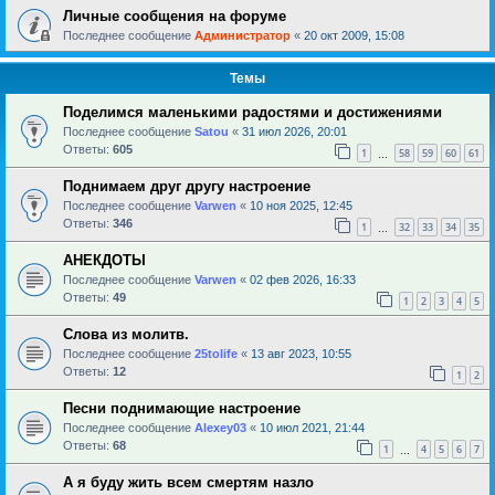
Личные сообщения на форуме
Последнее сообщение
Администратор
«
20 окт 2009, 15:08
Темы
Поделимся маленькими радостями и достижениями
Последнее сообщение
Satou
«
31 июл 2026, 20:01
Ответы:
605
1
58
59
60
61
…
Поднимаем друг другу настроение
Последнее сообщение
Varwen
«
10 ноя 2025, 12:45
Ответы:
346
1
32
33
34
35
…
АНЕКДОТЫ
Последнее сообщение
Varwen
«
02 фев 2026, 16:33
Ответы:
49
1
2
3
4
5
Слова из молитв.
Последнее сообщение
25tolife
«
13 авг 2023, 10:55
Ответы:
12
1
2
Песни поднимающие настроение
Последнее сообщение
Alexey03
«
10 июл 2021, 21:44
Ответы:
68
1
4
5
6
7
…
А я буду жить всем смертям назло