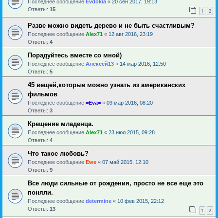
Последнее сообщение
Evdokia
«
20 сен 2017, 19:13
Ответы:
15
1
2
Разве можно видеть дерево и не быть счастливым?
Последнее сообщение
Alex71
«
12 авг 2016, 23:19
Ответы:
4
Порадуйтесь вместе со мной)
Последнее сообщение
Алексей13
«
14 мар 2016, 12:50
Ответы:
5
45 вещей,которые можно узнать из американских
фильмов
Последнее сообщение
=Eva=
«
09 мар 2016, 08:20
Ответы:
3
Крещение младенца.
Последнее сообщение
Alex71
«
23 июл 2015, 09:28
Ответы:
4
Что такое любовь?
Последнее сообщение
Ewe
«
07 май 2015, 12:10
Ответы:
9
Все люди сильные от рождения, просто не все еще это
поняли.
Последнее сообщение
determine
«
10 фев 2015, 22:12
Ответы:
13
1
2