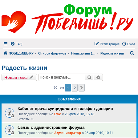
FAQ
Регистрация
Вход
П
ПОБЕДИШЬ.РУ
Список форумов
Наша жизнь (не всё же о суициде!)
Радость жизни
Радость жизни
Поиск
Расширенный пои
Новая тема
1
2
След.
50 тем
Объявления
Кабинет врача суицидолога и телефон доверия
Последнее сообщение
Ewe
«
23 фев 2018, 15:18
Ответы:
5
Связь с администрацией форума
Последнее сообщение
Администратор
«
28 апр 2010, 10:11