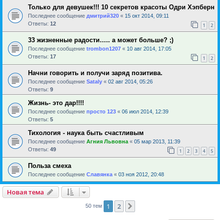
Только для девушек!!! 10 секретов красоты Одри Хэпберн
Последнее сообщение
дмитрий320
«
15 окт 2014, 09:11
Ответы:
12
1
2
33 жизненные радости….. а может больше? ;)
Последнее сообщение
trombon1207
«
10 авг 2014, 17:05
Ответы:
17
1
2
Начни говорить и получи заряд позитива.
Последнее сообщение
Sataly
«
02 авг 2014, 05:26
Ответы:
9
Жизнь- это дар!!!!
Последнее сообщение
просто 123
«
06 июл 2014, 12:39
Ответы:
5
Тихология - наука быть счастливым
Последнее сообщение
Агния Львовна
«
05 мар 2013, 11:39
Ответы:
49
1
2
3
4
5
Польза смеха
Последнее сообщение
Славянка
«
03 ноя 2012, 20:48
Новая тема
1
2
След.
50 тем