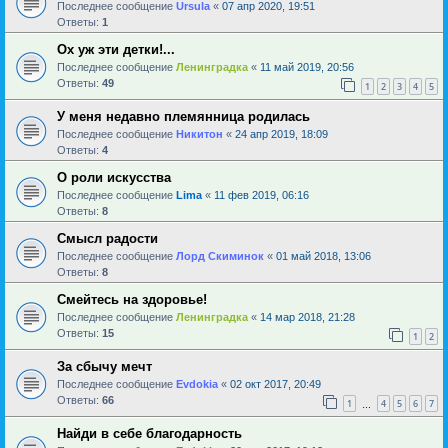
Последнее сообщение
Ursula
«
07 апр 2020, 19:51
Ответы:
1
Ох уж эти детки!...
Последнее сообщение
Ленинградка
«
11 май 2019, 20:56
Ответы:
49
1
2
3
4
5
У меня недавно племянница родилась
Последнее сообщение
Никитон
«
24 апр 2019, 18:09
Ответы:
4
О роли искусства
Последнее сообщение
Lima
«
11 фев 2019, 06:16
Ответы:
8
Смысл радости
Последнее сообщение
Лорд Скиминок
«
01 май 2018, 13:06
Ответы:
8
Смейтесь на здоровье!
Последнее сообщение
Ленинградка
«
14 мар 2018, 21:28
Ответы:
15
1
2
За сбычу мечт
Последнее сообщение
Evdokia
«
02 окт 2017, 20:49
Ответы:
66
1
4
5
6
7
…
Найди в себе благодарность