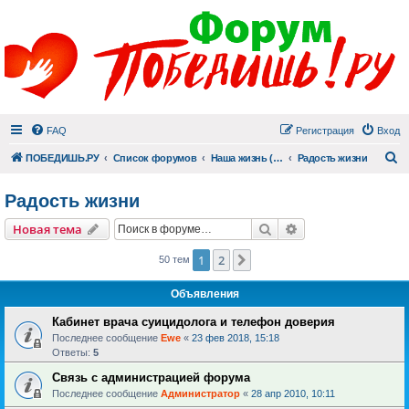
FAQ
Регистрация
Вход
П
ПОБЕДИШЬ.РУ
Список форумов
Наша жизнь (не всё же о суициде!)
Радость жизни
Радость жизни
Поиск
Расширенный пои
Новая тема
1
2
След.
50 тем
Объявления
Кабинет врача суицидолога и телефон доверия
Последнее сообщение
Ewe
«
23 фев 2018, 15:18
Ответы:
5
Связь с администрацией форума
Последнее сообщение
Администратор
«
28 апр 2010, 10:11