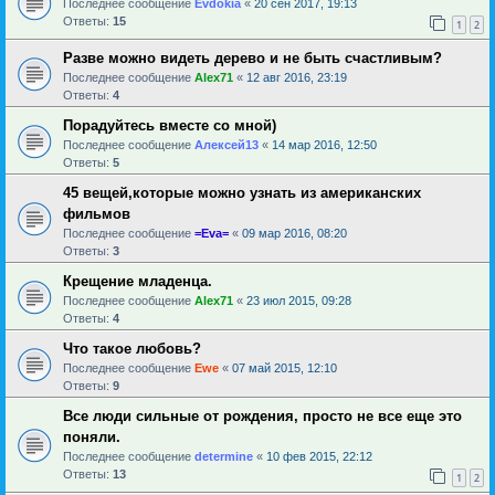
Последнее сообщение
Evdokia
«
20 сен 2017, 19:13
Ответы:
15
1
2
Разве можно видеть дерево и не быть счастливым?
Последнее сообщение
Alex71
«
12 авг 2016, 23:19
Ответы:
4
Порадуйтесь вместе со мной)
Последнее сообщение
Алексей13
«
14 мар 2016, 12:50
Ответы:
5
45 вещей,которые можно узнать из американских
фильмов
Последнее сообщение
=Eva=
«
09 мар 2016, 08:20
Ответы:
3
Крещение младенца.
Последнее сообщение
Alex71
«
23 июл 2015, 09:28
Ответы:
4
Что такое любовь?
Последнее сообщение
Ewe
«
07 май 2015, 12:10
Ответы:
9
Все люди сильные от рождения, просто не все еще это
поняли.
Последнее сообщение
determine
«
10 фев 2015, 22:12
Ответы:
13
1
2