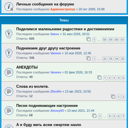
Личные сообщения на форуме
Последнее сообщение
Администратор
«
20 окт 2009, 15:08
Темы
Поделимся маленькими радостями и достижениями
Последнее сообщение
Satou
«
31 июл 2026, 20:01
Ответы:
605
1
58
59
60
61
…
Поднимаем друг другу настроение
Последнее сообщение
Varwen
«
10 ноя 2025, 12:45
Ответы:
346
1
32
33
34
35
…
АНЕКДОТЫ
Последнее сообщение
Varwen
«
02 фев 2026, 16:33
Ответы:
49
1
2
3
4
5
Слова из молитв.
Последнее сообщение
25tolife
«
13 авг 2023, 10:55
Ответы:
12
1
2
Песни поднимающие настроение
Последнее сообщение
Alexey03
«
10 июл 2021, 21:44
Ответы:
68
1
4
5
6
7
…
А я буду жить всем смертям назло