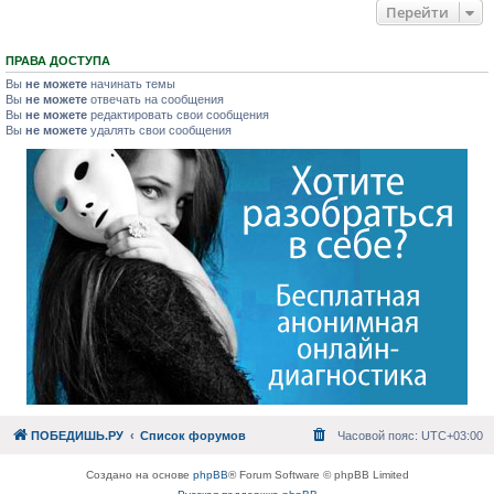
Перейти
ПРАВА ДОСТУПА
Вы
не можете
начинать темы
Вы
не можете
отвечать на сообщения
Вы
не можете
редактировать свои сообщения
Вы
не можете
удалять свои сообщения
ПОБЕДИШЬ.РУ
Список форумов
Часовой пояс:
UTC+03:00
Создано на основе
phpBB
® Forum Software © phpBB Limited