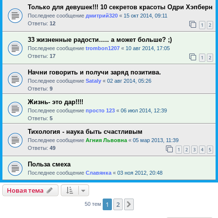
Только для девушек!!! 10 секретов красоты Одри Хэпберн
Последнее сообщение
дмитрий320
«
15 окт 2014, 09:11
Ответы:
12
1
2
33 жизненные радости….. а может больше? ;)
Последнее сообщение
trombon1207
«
10 авг 2014, 17:05
Ответы:
17
1
2
Начни говорить и получи заряд позитива.
Последнее сообщение
Sataly
«
02 авг 2014, 05:26
Ответы:
9
Жизнь- это дар!!!!
Последнее сообщение
просто 123
«
06 июл 2014, 12:39
Ответы:
5
Тихология - наука быть счастливым
Последнее сообщение
Агния Львовна
«
05 мар 2013, 11:39
Ответы:
49
1
2
3
4
5
Польза смеха
Последнее сообщение
Славянка
«
03 ноя 2012, 20:48
Новая тема
1
2
След.
50 тем