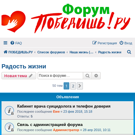
FAQ
Регистрация
Вход
П
ПОБЕДИШЬ.РУ
Список форумов
Наша жизнь (не всё же о суициде!)
Радость жизни
Радость жизни
Поиск
Расширенный пои
Новая тема
1
2
След.
50 тем
Объявления
Кабинет врача суицидолога и телефон доверия
Последнее сообщение
Ewe
«
23 фев 2018, 15:18
Ответы:
5
Связь с администрацией форума
Последнее сообщение
Администратор
«
28 апр 2010, 10:11