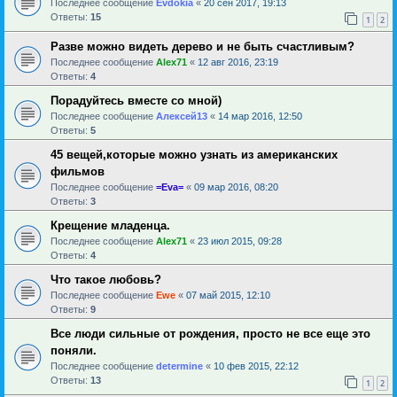
Последнее сообщение
Evdokia
«
20 сен 2017, 19:13
Ответы:
15
1
2
Разве можно видеть дерево и не быть счастливым?
Последнее сообщение
Alex71
«
12 авг 2016, 23:19
Ответы:
4
Порадуйтесь вместе со мной)
Последнее сообщение
Алексей13
«
14 мар 2016, 12:50
Ответы:
5
45 вещей,которые можно узнать из американских
фильмов
Последнее сообщение
=Eva=
«
09 мар 2016, 08:20
Ответы:
3
Крещение младенца.
Последнее сообщение
Alex71
«
23 июл 2015, 09:28
Ответы:
4
Что такое любовь?
Последнее сообщение
Ewe
«
07 май 2015, 12:10
Ответы:
9
Все люди сильные от рождения, просто не все еще это
поняли.
Последнее сообщение
determine
«
10 фев 2015, 22:12
Ответы:
13
1
2