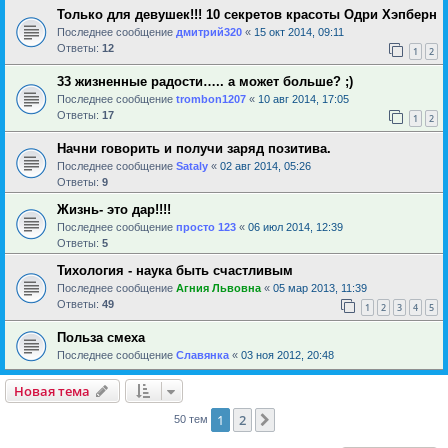
Только для девушек!!! 10 секретов красоты Одри Хэпберн
Последнее сообщение
дмитрий320
«
15 окт 2014, 09:11
Ответы:
12
1
2
33 жизненные радости….. а может больше? ;)
Последнее сообщение
trombon1207
«
10 авг 2014, 17:05
Ответы:
17
1
2
Начни говорить и получи заряд позитива.
Последнее сообщение
Sataly
«
02 авг 2014, 05:26
Ответы:
9
Жизнь- это дар!!!!
Последнее сообщение
просто 123
«
06 июл 2014, 12:39
Ответы:
5
Тихология - наука быть счастливым
Последнее сообщение
Агния Львовна
«
05 мар 2013, 11:39
Ответы:
49
1
2
3
4
5
Польза смеха
Последнее сообщение
Славянка
«
03 ноя 2012, 20:48
Новая тема
1
2
След.
50 тем