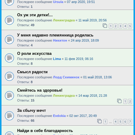
Последнее сообщение
Ursula
«
07 апр 2020, 19:51
Ответы:
1
Ох уж эти детки!...
Последнее сообщение
Ленинградка
«
11 май 2019, 20:56
Ответы:
49
1
2
3
4
5
У меня недавно племянница родилась
Последнее сообщение
Никитон
«
24 апр 2019, 18:09
Ответы:
4
О роли искусства
Последнее сообщение
Lima
«
11 фев 2019, 06:16
Ответы:
8
Смысл радости
Последнее сообщение
Лорд Скиминок
«
01 май 2018, 13:06
Ответы:
8
Смейтесь на здоровье!
Последнее сообщение
Ленинградка
«
14 мар 2018, 21:28
Ответы:
15
1
2
За сбычу мечт
Последнее сообщение
Evdokia
«
02 окт 2017, 20:49
Ответы:
66
1
4
5
6
7
…
Найди в себе благодарность