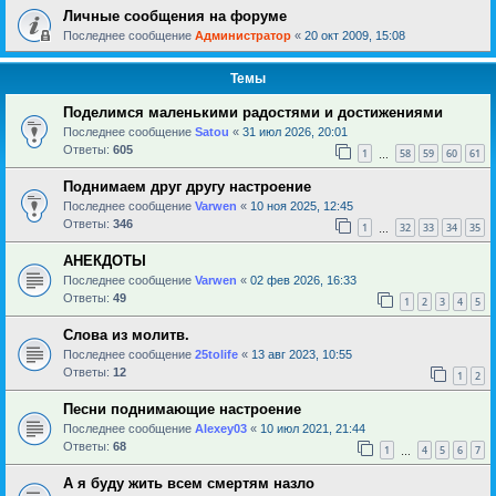
Личные сообщения на форуме
Последнее сообщение
Администратор
«
20 окт 2009, 15:08
Темы
Поделимся маленькими радостями и достижениями
Последнее сообщение
Satou
«
31 июл 2026, 20:01
Ответы:
605
1
58
59
60
61
…
Поднимаем друг другу настроение
Последнее сообщение
Varwen
«
10 ноя 2025, 12:45
Ответы:
346
1
32
33
34
35
…
АНЕКДОТЫ
Последнее сообщение
Varwen
«
02 фев 2026, 16:33
Ответы:
49
1
2
3
4
5
Слова из молитв.
Последнее сообщение
25tolife
«
13 авг 2023, 10:55
Ответы:
12
1
2
Песни поднимающие настроение
Последнее сообщение
Alexey03
«
10 июл 2021, 21:44
Ответы:
68
1
4
5
6
7
…
А я буду жить всем смертям назло