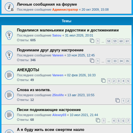
Личные сообщения на форуме
Последнее сообщение
Администратор
«
20 окт 2009, 15:08
Темы
Поделимся маленькими радостями и достижениями
Последнее сообщение
Satou
«
31 июл 2026, 20:01
Ответы:
605
1
58
59
60
61
…
Поднимаем друг другу настроение
Последнее сообщение
Varwen
«
10 ноя 2025, 12:45
Ответы:
346
1
32
33
34
35
…
АНЕКДОТЫ
Последнее сообщение
Varwen
«
02 фев 2026, 16:33
Ответы:
49
1
2
3
4
5
Слова из молитв.
Последнее сообщение
25tolife
«
13 авг 2023, 10:55
Ответы:
12
1
2
Песни поднимающие настроение
Последнее сообщение
Alexey03
«
10 июл 2021, 21:44
Ответы:
68
1
4
5
6
7
…
А я буду жить всем смертям назло