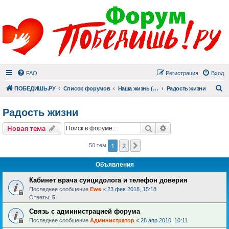
FAQ
Регистрация
Вход
П
ПОБЕДИШЬ.РУ
Список форумов
Наша жизнь (не всё же о суициде!)
Радость жизни
Радость жизни
Поиск
Расширенный пои
Новая тема
1
2
След.
50 тем
Объявления
Кабинет врача суицидолога и телефон доверия
Последнее сообщение
Ewe
«
23 фев 2018, 15:18
Ответы:
5
Связь с администрацией форума
Последнее сообщение
Администратор
«
28 апр 2010, 10:11