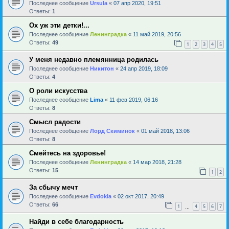
Последнее сообщение
Ursula
«
07 апр 2020, 19:51
Ответы:
1
Ох уж эти детки!...
Последнее сообщение
Ленинградка
«
11 май 2019, 20:56
Ответы:
49
1
2
3
4
5
У меня недавно племянница родилась
Последнее сообщение
Никитон
«
24 апр 2019, 18:09
Ответы:
4
О роли искусства
Последнее сообщение
Lima
«
11 фев 2019, 06:16
Ответы:
8
Смысл радости
Последнее сообщение
Лорд Скиминок
«
01 май 2018, 13:06
Ответы:
8
Смейтесь на здоровье!
Последнее сообщение
Ленинградка
«
14 мар 2018, 21:28
Ответы:
15
1
2
За сбычу мечт
Последнее сообщение
Evdokia
«
02 окт 2017, 20:49
Ответы:
66
1
4
5
6
7
…
Найди в себе благодарность