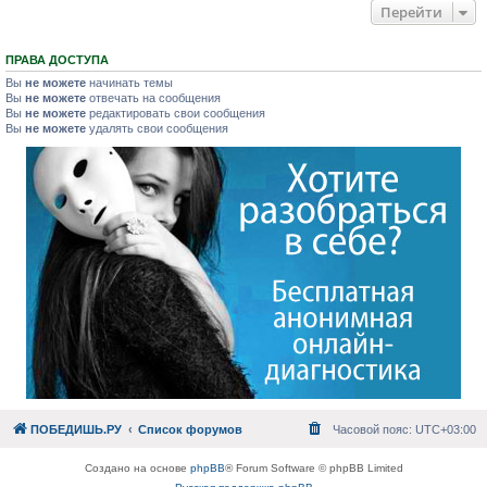
Перейти
ПРАВА ДОСТУПА
Вы
не можете
начинать темы
Вы
не можете
отвечать на сообщения
Вы
не можете
редактировать свои сообщения
Вы
не можете
удалять свои сообщения
ПОБЕДИШЬ.РУ
Список форумов
Часовой пояс:
UTC+03:00
Создано на основе
phpBB
® Forum Software © phpBB Limited