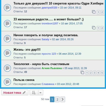
Только для девушек!!! 10 секретов красоты Одри Хэпберн
Последнее сообщение
дмитрий320
«
15 окт 2014, 09:11
Ответы:
12
1
2
33 жизненные радости….. а может больше? ;)
Последнее сообщение
trombon1207
«
10 авг 2014, 17:05
Ответы:
17
1
2
Начни говорить и получи заряд позитива.
Последнее сообщение
Sataly
«
02 авг 2014, 05:26
Ответы:
9
Жизнь- это дар!!!!
Последнее сообщение
просто 123
«
06 июл 2014, 12:39
Ответы:
5
Тихология - наука быть счастливым
Последнее сообщение
Агния Львовна
«
05 мар 2013, 11:39
Ответы:
49
1
2
3
4
5
Польза смеха
Последнее сообщение
Славянка
«
03 ноя 2012, 20:48
Новая тема
1
2
След.
50 тем