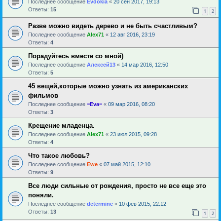
Последнее сообщение
Evdokia
«
20 сен 2017, 19:13
Ответы:
15
1
2
Разве можно видеть дерево и не быть счастливым?
Последнее сообщение
Alex71
«
12 авг 2016, 23:19
Ответы:
4
Порадуйтесь вместе со мной)
Последнее сообщение
Алексей13
«
14 мар 2016, 12:50
Ответы:
5
45 вещей,которые можно узнать из американских
фильмов
Последнее сообщение
=Eva=
«
09 мар 2016, 08:20
Ответы:
3
Крещение младенца.
Последнее сообщение
Alex71
«
23 июл 2015, 09:28
Ответы:
4
Что такое любовь?
Последнее сообщение
Ewe
«
07 май 2015, 12:10
Ответы:
9
Все люди сильные от рождения, просто не все еще это
поняли.
Последнее сообщение
determine
«
10 фев 2015, 22:12
Ответы:
13
1
2