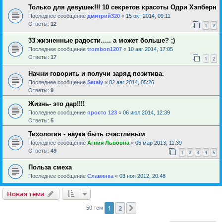
Только для девушек!!! 10 секретов красоты Одри Хэпберн
Последнее сообщение
дмитрий320
«
15 окт 2014, 09:11
Ответы:
12
1
2
33 жизненные радости….. а может больше? ;)
Последнее сообщение
trombon1207
«
10 авг 2014, 17:05
Ответы:
17
1
2
Начни говорить и получи заряд позитива.
Последнее сообщение
Sataly
«
02 авг 2014, 05:26
Ответы:
9
Жизнь- это дар!!!!
Последнее сообщение
просто 123
«
06 июл 2014, 12:39
Ответы:
5
Тихология - наука быть счастливым
Последнее сообщение
Агния Львовна
«
05 мар 2013, 11:39
Ответы:
49
1
2
3
4
5
Польза смеха
Последнее сообщение
Славянка
«
03 ноя 2012, 20:48
Новая тема
1
2
След.
50 тем