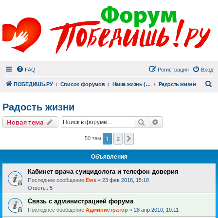
FAQ
Регистрация
Вход
П
ПОБЕДИШЬ.РУ
Список форумов
Наша жизнь (не всё же о суициде!)
Радость жизни
Радость жизни
Поиск
Расширенный пои
Новая тема
1
2
След.
50 тем
Объявления
Кабинет врача суицидолога и телефон доверия
Последнее сообщение
Ewe
«
23 фев 2018, 15:18
Ответы:
5
Связь с администрацией форума
Последнее сообщение
Администратор
«
28 апр 2010, 10:11