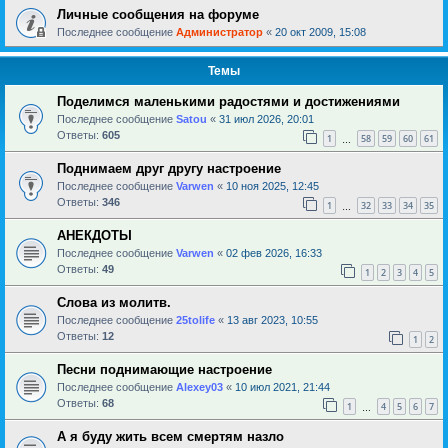
Личные сообщения на форуме
Последнее сообщение
Администратор
«
20 окт 2009, 15:08
Темы
Поделимся маленькими радостями и достижениями
Последнее сообщение
Satou
«
31 июл 2026, 20:01
Ответы:
605
1
58
59
60
61
…
Поднимаем друг другу настроение
Последнее сообщение
Varwen
«
10 ноя 2025, 12:45
Ответы:
346
1
32
33
34
35
…
АНЕКДОТЫ
Последнее сообщение
Varwen
«
02 фев 2026, 16:33
Ответы:
49
1
2
3
4
5
Слова из молитв.
Последнее сообщение
25tolife
«
13 авг 2023, 10:55
Ответы:
12
1
2
Песни поднимающие настроение
Последнее сообщение
Alexey03
«
10 июл 2021, 21:44
Ответы:
68
1
4
5
6
7
…
А я буду жить всем смертям назло