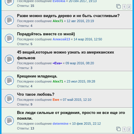
Последнее сообщение
Evdokia
«
20 сен 2017, 19:13
Ответы:
15
1
2
Разве можно видеть дерево и не быть счастливым?
Последнее сообщение
Alex71
«
12 авг 2016, 23:19
Ответы:
4
Порадуйтесь вместе со мной)
Последнее сообщение
Алексей13
«
14 мар 2016, 12:50
Ответы:
5
45 вещей,которые можно узнать из американских
фильмов
Последнее сообщение
=Eva=
«
09 мар 2016, 08:20
Ответы:
3
Крещение младенца.
Последнее сообщение
Alex71
«
23 июл 2015, 09:28
Ответы:
4
Что такое любовь?
Последнее сообщение
Ewe
«
07 май 2015, 12:10
Ответы:
9
Все люди сильные от рождения, просто не все еще это
поняли.
Последнее сообщение
determine
«
10 фев 2015, 22:12
Ответы:
13
1
2