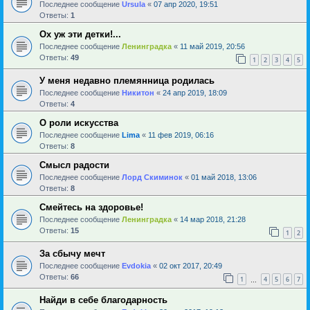
Последнее сообщение
Ursula
«
07 апр 2020, 19:51
Ответы:
1
Ох уж эти детки!...
Последнее сообщение
Ленинградка
«
11 май 2019, 20:56
Ответы:
49
1
2
3
4
5
У меня недавно племянница родилась
Последнее сообщение
Никитон
«
24 апр 2019, 18:09
Ответы:
4
О роли искусства
Последнее сообщение
Lima
«
11 фев 2019, 06:16
Ответы:
8
Смысл радости
Последнее сообщение
Лорд Скиминок
«
01 май 2018, 13:06
Ответы:
8
Смейтесь на здоровье!
Последнее сообщение
Ленинградка
«
14 мар 2018, 21:28
Ответы:
15
1
2
За сбычу мечт
Последнее сообщение
Evdokia
«
02 окт 2017, 20:49
Ответы:
66
1
4
5
6
7
…
Найди в себе благодарность