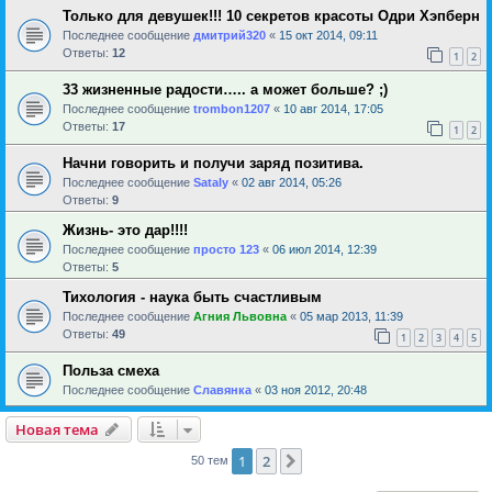
Только для девушек!!! 10 секретов красоты Одри Хэпберн
Последнее сообщение
дмитрий320
«
15 окт 2014, 09:11
Ответы:
12
1
2
33 жизненные радости….. а может больше? ;)
Последнее сообщение
trombon1207
«
10 авг 2014, 17:05
Ответы:
17
1
2
Начни говорить и получи заряд позитива.
Последнее сообщение
Sataly
«
02 авг 2014, 05:26
Ответы:
9
Жизнь- это дар!!!!
Последнее сообщение
просто 123
«
06 июл 2014, 12:39
Ответы:
5
Тихология - наука быть счастливым
Последнее сообщение
Агния Львовна
«
05 мар 2013, 11:39
Ответы:
49
1
2
3
4
5
Польза смеха
Последнее сообщение
Славянка
«
03 ноя 2012, 20:48
Новая тема
1
2
След.
50 тем