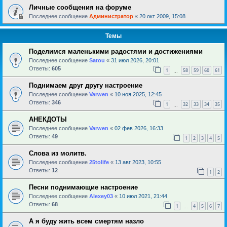
Личные сообщения на форуме
Последнее сообщение
Администратор
«
20 окт 2009, 15:08
Темы
Поделимся маленькими радостями и достижениями
Последнее сообщение
Satou
«
31 июл 2026, 20:01
Ответы:
605
1
58
59
60
61
…
Поднимаем друг другу настроение
Последнее сообщение
Varwen
«
10 ноя 2025, 12:45
Ответы:
346
1
32
33
34
35
…
АНЕКДОТЫ
Последнее сообщение
Varwen
«
02 фев 2026, 16:33
Ответы:
49
1
2
3
4
5
Слова из молитв.
Последнее сообщение
25tolife
«
13 авг 2023, 10:55
Ответы:
12
1
2
Песни поднимающие настроение
Последнее сообщение
Alexey03
«
10 июл 2021, 21:44
Ответы:
68
1
4
5
6
7
…
А я буду жить всем смертям назло