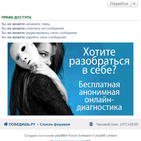
Перейти
ПРАВА ДОСТУПА
Вы
не можете
начинать темы
Вы
не можете
отвечать на сообщения
Вы
не можете
редактировать свои сообщения
Вы
не можете
удалять свои сообщения
ПОБЕДИШЬ.РУ
Список форумов
Часовой пояс:
UTC+03:00
Создано на основе
phpBB
® Forum Software © phpBB Limited