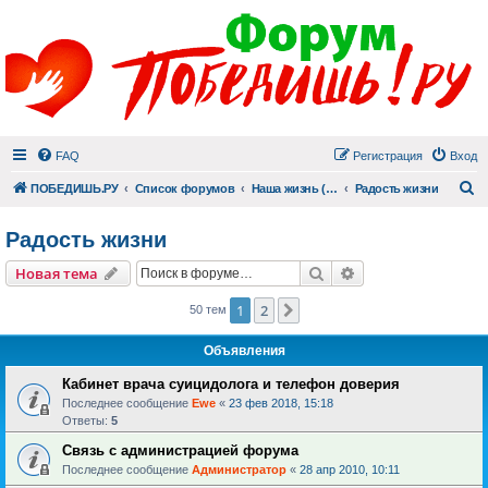
FAQ
Регистрация
Вход
П
ПОБЕДИШЬ.РУ
Список форумов
Наша жизнь (не всё же о суициде!)
Радость жизни
Радость жизни
Поиск
Расширенный пои
Новая тема
1
2
След.
50 тем
Объявления
Кабинет врача суицидолога и телефон доверия
Последнее сообщение
Ewe
«
23 фев 2018, 15:18
Ответы:
5
Связь с администрацией форума
Последнее сообщение
Администратор
«
28 апр 2010, 10:11