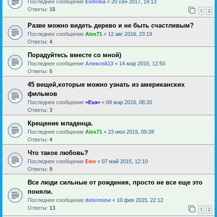
Последнее сообщение
Evdokia
«
20 сен 2017, 19:13
Ответы:
15
1
2
Разве можно видеть дерево и не быть счастливым?
Последнее сообщение
Alex71
«
12 авг 2016, 23:19
Ответы:
4
Порадуйтесь вместе со мной)
Последнее сообщение
Алексей13
«
14 мар 2016, 12:50
Ответы:
5
45 вещей,которые можно узнать из американских
фильмов
Последнее сообщение
=Eva=
«
09 мар 2016, 08:20
Ответы:
3
Крещение младенца.
Последнее сообщение
Alex71
«
23 июл 2015, 09:28
Ответы:
4
Что такое любовь?
Последнее сообщение
Ewe
«
07 май 2015, 12:10
Ответы:
9
Все люди сильные от рождения, просто не все еще это
поняли.
Последнее сообщение
determine
«
10 фев 2015, 22:12
Ответы:
13
1
2