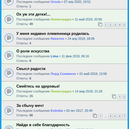
Последнее сообщение
Ursula
«
07 апр 2020, 19:51
Ответы:
1
Ох уж эти детки!...
Последнее сообщение
Ленинградка
«
11 май 2019, 20:56
Ответы:
49
1
2
3
4
5
У меня недавно племянница родилась
Последнее сообщение
Никитон
«
24 апр 2019, 18:09
Ответы:
4
О роли искусства
Последнее сообщение
Lima
«
11 фев 2019, 06:16
Ответы:
8
Смысл радости
Последнее сообщение
Лорд Скиминок
«
01 май 2018, 13:06
Ответы:
8
Смейтесь на здоровье!
Последнее сообщение
Ленинградка
«
14 мар 2018, 21:28
Ответы:
15
1
2
За сбычу мечт
Последнее сообщение
Evdokia
«
02 окт 2017, 20:49
Ответы:
66
1
4
5
6
7
…
Найди в себе благодарность