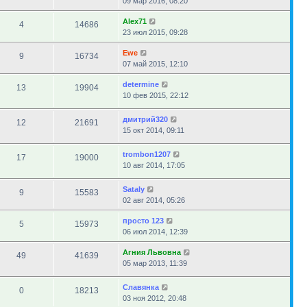
09 мар 2016, 08:20
Alex71
4
14686
23 июл 2015, 09:28
Ewe
9
16734
07 май 2015, 12:10
determine
13
19904
10 фев 2015, 22:12
дмитрий320
12
21691
15 окт 2014, 09:11
trombon1207
17
19000
10 авг 2014, 17:05
Sataly
9
15583
02 авг 2014, 05:26
просто 123
5
15973
06 июл 2014, 12:39
Агния Львовна
49
41639
05 мар 2013, 11:39
Славянка
0
18213
03 ноя 2012, 20:48