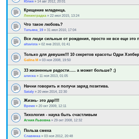
Юлия
»
14 авг 2012, 20:01
Крещение младенца.
Ленинградка
»
22 июл 2015, 13:24
Что такое любовь?
Татьяна_19
»
31 июл 2010, 17:04
Все люди сильные от рождения, просто не все еще это 
altavista
»
02 янв 2010, 01:41
Только для девушек!!! 10 секретов красоты Одри Хэпбе
Galina M
»
03 ноя 2008, 19:50
33 жизненные радости….. а может больше? ;)
алиска
»
11 ноя 2013, 01:05
Начни говорить и получи заряд позитива.
Sataly
»
20 июн 2014, 22:30
Жизнь- это дар!!!!
Время
»
20 окт 2009, 12:11
Тихология - наука быть счастливым
Агния Львовна
»
29 окт 2008, 12:32
Польза смеха
Славянка
»
03 ноя 2012, 20:48