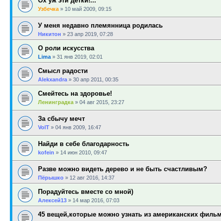
Ох уж эти детки!...
Узбечка
»
10 май 2009, 09:15
У меня недавно племянница родилась
Никитон
»
23 апр 2019, 07:28
О роли искусства
Lima
»
31 янв 2019, 02:01
Смысл радости
Alekxandra
»
30 апр 2011, 00:35
Смейтесь на здоровье!
Ленинградка
»
04 авг 2015, 23:27
За сбычу мечт
VolT
»
04 янв 2009, 16:47
Найди в себе благодарность
kofein
»
14 июн 2010, 09:47
Разве можно видеть дерево и не быть счастливым?
Пёрышко
»
12 авг 2016, 14:37
Порадуйтесь вместе со мной)
Алексей13
»
14 мар 2016, 07:03
45 вещей,которые можно узнать из американских филь