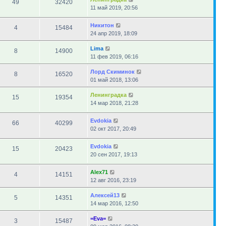
49
32420
11 май 2019, 20:56
Никитон
4
15484
24 апр 2019, 18:09
Lima
8
14900
11 фев 2019, 06:16
Лорд Скиминок
8
16520
01 май 2018, 13:06
Ленинградка
15
19354
14 мар 2018, 21:28
Evdokia
66
40299
02 окт 2017, 20:49
Evdokia
15
20423
20 сен 2017, 19:13
Alex71
4
14151
12 авг 2016, 23:19
Алексей13
5
14351
14 мар 2016, 12:50
=Eva=
3
15487