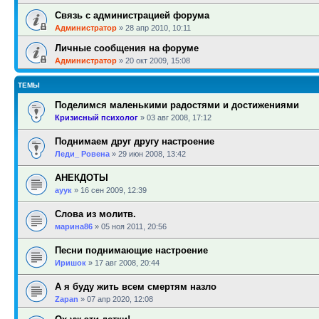
Связь с администрацией форума
Администратор
»
28 апр 2010, 10:11
Личные сообщения на форуме
Администратор
»
20 окт 2009, 15:08
ТЕМЫ
Поделимся маленькими радостями и достижениями
Кризисный психолог
»
03 авг 2008, 17:12
Поднимаем друг другу настроение
Леди_ Ровена
»
29 июн 2008, 13:42
АНЕКДОТЫ
ауук
»
16 сен 2009, 12:39
Слова из молитв.
марина86
»
05 ноя 2011, 20:56
Песни поднимающие настроение
Иришок
»
17 авг 2008, 20:44
А я буду жить всем смертям назло
Zapan
»
07 апр 2020, 12:08