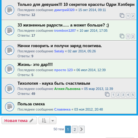
Только для девушек!!! 10 секретов красоты Одри Хэпберн
Последнее сообщение
дмитрий320
«
15 окт 2014, 09:11
Ответы:
12
1
2
33 жизненные радости….. а может больше? ;)
Последнее сообщение
trombon1207
«
10 авг 2014, 17:05
Ответы:
17
1
2
Начни говорить и получи заряд позитива.
Последнее сообщение
Sataly
«
02 авг 2014, 05:26
Ответы:
9
Жизнь- это дар!!!!
Последнее сообщение
просто 123
«
06 июл 2014, 12:39
Ответы:
5
Тихология - наука быть счастливым
Последнее сообщение
Агния Львовна
«
05 мар 2013, 11:39
Ответы:
49
1
2
3
4
5
Польза смеха
Последнее сообщение
Славянка
«
03 ноя 2012, 20:48
Новая тема
1
2
След.
50 тем