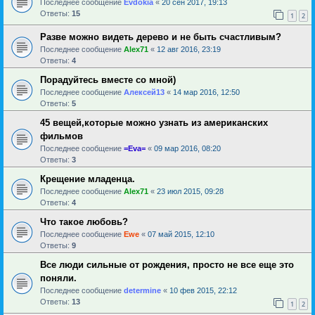
Последнее сообщение
Evdokia
«
20 сен 2017, 19:13
Ответы:
15
1
2
Разве можно видеть дерево и не быть счастливым?
Последнее сообщение
Alex71
«
12 авг 2016, 23:19
Ответы:
4
Порадуйтесь вместе со мной)
Последнее сообщение
Алексей13
«
14 мар 2016, 12:50
Ответы:
5
45 вещей,которые можно узнать из американских
фильмов
Последнее сообщение
=Eva=
«
09 мар 2016, 08:20
Ответы:
3
Крещение младенца.
Последнее сообщение
Alex71
«
23 июл 2015, 09:28
Ответы:
4
Что такое любовь?
Последнее сообщение
Ewe
«
07 май 2015, 12:10
Ответы:
9
Все люди сильные от рождения, просто не все еще это
поняли.
Последнее сообщение
determine
«
10 фев 2015, 22:12
Ответы:
13
1
2