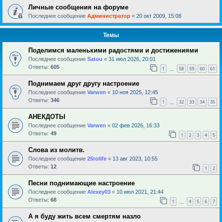
Личные сообщения на форуме
Последнее сообщение
Администратор
«
20 окт 2009, 15:08
Темы
Поделимся маленькими радостями и достижениями
Последнее сообщение
Satou
«
31 июл 2026, 20:01
Ответы:
605
1
58
59
60
61
…
Поднимаем друг другу настроение
Последнее сообщение
Varwen
«
10 ноя 2025, 12:45
Ответы:
346
1
32
33
34
35
…
АНЕКДОТЫ
Последнее сообщение
Varwen
«
02 фев 2026, 16:33
Ответы:
49
1
2
3
4
5
Слова из молитв.
Последнее сообщение
25tolife
«
13 авг 2023, 10:55
Ответы:
12
1
2
Песни поднимающие настроение
Последнее сообщение
Alexey03
«
10 июл 2021, 21:44
Ответы:
68
1
4
5
6
7
…
А я буду жить всем смертям назло