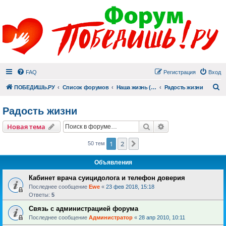
FAQ
Регистрация
Вход
П
ПОБЕДИШЬ.РУ
Список форумов
Наша жизнь (не всё же о суициде!)
Радость жизни
Радость жизни
Поиск
Расширенный пои
Новая тема
1
2
След.
50 тем
Объявления
Кабинет врача суицидолога и телефон доверия
Последнее сообщение
Ewe
«
23 фев 2018, 15:18
Ответы:
5
Связь с администрацией форума
Последнее сообщение
Администратор
«
28 апр 2010, 10:11