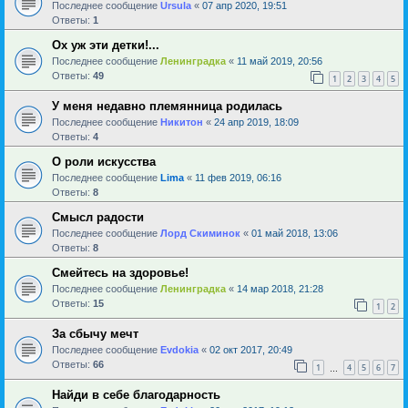
Последнее сообщение
Ursula
«
07 апр 2020, 19:51
Ответы:
1
Ох уж эти детки!...
Последнее сообщение
Ленинградка
«
11 май 2019, 20:56
Ответы:
49
1
2
3
4
5
У меня недавно племянница родилась
Последнее сообщение
Никитон
«
24 апр 2019, 18:09
Ответы:
4
О роли искусства
Последнее сообщение
Lima
«
11 фев 2019, 06:16
Ответы:
8
Смысл радости
Последнее сообщение
Лорд Скиминок
«
01 май 2018, 13:06
Ответы:
8
Смейтесь на здоровье!
Последнее сообщение
Ленинградка
«
14 мар 2018, 21:28
Ответы:
15
1
2
За сбычу мечт
Последнее сообщение
Evdokia
«
02 окт 2017, 20:49
Ответы:
66
1
4
5
6
7
…
Найди в себе благодарность