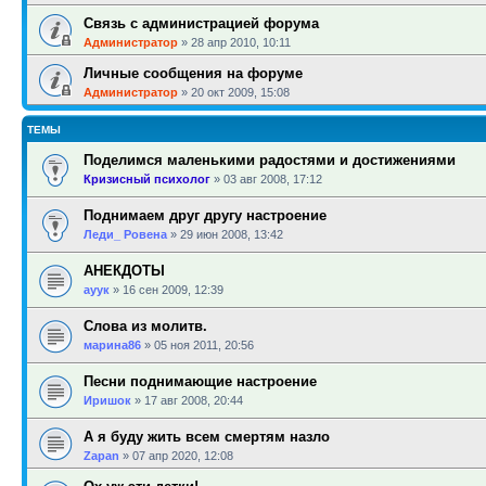
Связь с администрацией форума
Администратор
»
28 апр 2010, 10:11
Личные сообщения на форуме
Администратор
»
20 окт 2009, 15:08
ТЕМЫ
Поделимся маленькими радостями и достижениями
Кризисный психолог
»
03 авг 2008, 17:12
Поднимаем друг другу настроение
Леди_ Ровена
»
29 июн 2008, 13:42
АНЕКДОТЫ
ауук
»
16 сен 2009, 12:39
Слова из молитв.
марина86
»
05 ноя 2011, 20:56
Песни поднимающие настроение
Иришок
»
17 авг 2008, 20:44
А я буду жить всем смертям назло
Zapan
»
07 апр 2020, 12:08