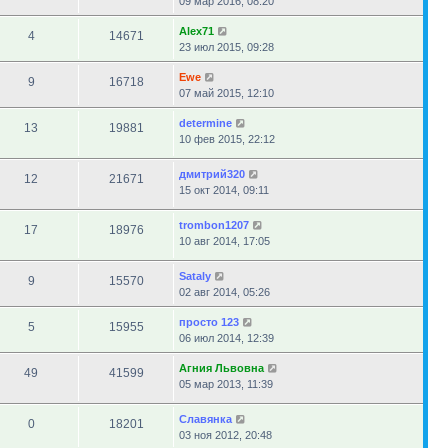
09 мар 2016, 08:20
Alex71
4
14671
23 июл 2015, 09:28
Ewe
9
16718
07 май 2015, 12:10
determine
13
19881
10 фев 2015, 22:12
дмитрий320
12
21671
15 окт 2014, 09:11
trombon1207
17
18976
10 авг 2014, 17:05
Sataly
9
15570
02 авг 2014, 05:26
просто 123
5
15955
06 июл 2014, 12:39
Агния Львовна
49
41599
05 мар 2013, 11:39
Славянка
0
18201
03 ноя 2012, 20:48