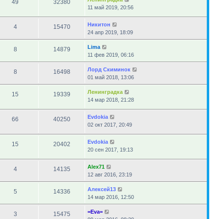
49
32380
11 май 2019, 20:56
Никитон
4
15470
24 апр 2019, 18:09
Lima
8
14879
11 фев 2019, 06:16
Лорд Скиминок
8
16498
01 май 2018, 13:06
Ленинградка
15
19339
14 мар 2018, 21:28
Evdokia
66
40250
02 окт 2017, 20:49
Evdokia
15
20402
20 сен 2017, 19:13
Alex71
4
14135
12 авг 2016, 23:19
Алексей13
5
14336
14 мар 2016, 12:50
=Eva=
3
15475