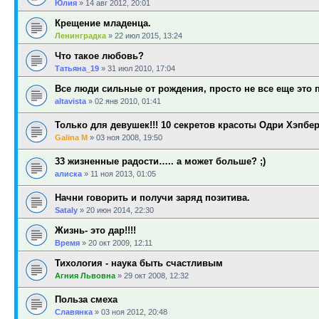
Юлия
»
14 авг 2012, 20:01
Крещение младенца.
Ленинградка
»
22 июл 2015, 13:24
Что такое любовь?
Татьяна_19
»
31 июл 2010, 17:04
Все люди сильные от рождения, просто не все еще это 
altavista
»
02 янв 2010, 01:41
Только для девушек!!! 10 секретов красоты Одри Хэпбе
Galina M
»
03 ноя 2008, 19:50
33 жизненные радости….. а может больше? ;)
алиска
»
11 ноя 2013, 01:05
Начни говорить и получи заряд позитива.
Sataly
»
20 июн 2014, 22:30
Жизнь- это дар!!!!
Время
»
20 окт 2009, 12:11
Тихология - наука быть счастливым
Агния Львовна
»
29 окт 2008, 12:32
Польза смеха
Славянка
»
03 ноя 2012, 20:48