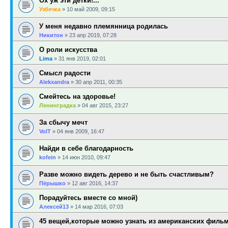
Ох уж эти детки!...
Узбечка
»
10 май 2009, 09:15
У меня недавно племянница родилась
Никитон
»
23 апр 2019, 07:28
О роли искусства
Lima
»
31 янв 2019, 02:01
Смысл радости
Alekxandra
»
30 апр 2011, 00:35
Смейтесь на здоровье!
Ленинградка
»
04 авг 2015, 23:27
За сбычу мечт
VolT
»
04 янв 2009, 16:47
Найди в себе благодарность
kofein
»
14 июн 2010, 09:47
Разве можно видеть дерево и не быть счастливым?
Пёрышко
»
12 авг 2016, 14:37
Порадуйтесь вместе со мной)
Алексей13
»
14 мар 2016, 07:03
45 вещей,которые можно узнать из американских филь