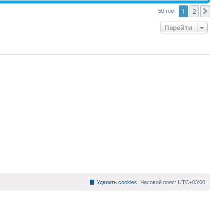
1
2
Сл
50 тем
Перейти
Удалить cookies
Часовой пояс:
UTC+03:00