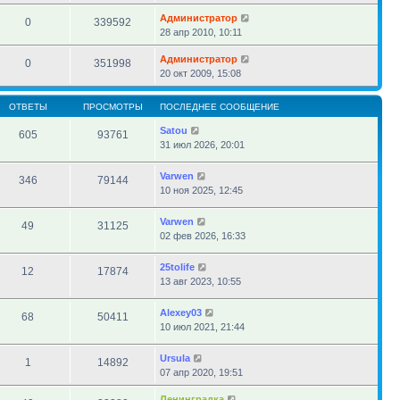
Администратор
0
339592
28 апр 2010, 10:11
Администратор
0
351998
20 окт 2009, 15:08
ОТВЕТЫ
ПРОСМОТРЫ
ПОСЛЕДНЕЕ СООБЩЕНИЕ
Satou
605
93761
31 июл 2026, 20:01
Varwen
346
79144
10 ноя 2025, 12:45
Varwen
49
31125
02 фев 2026, 16:33
25tolife
12
17874
13 авг 2023, 10:55
Alexey03
68
50411
10 июл 2021, 21:44
Ursula
1
14892
07 апр 2020, 19:51
Ленинградка