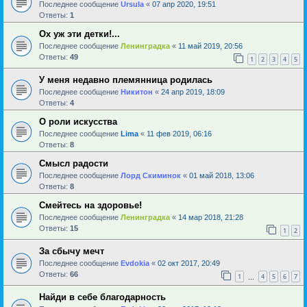
Последнее сообщение
Ursula
«
07 апр 2020, 19:51
Ответы:
1
Ох уж эти детки!...
Последнее сообщение
Ленинградка
«
11 май 2019, 20:56
Ответы:
49
1
2
3
4
5
У меня недавно племянница родилась
Последнее сообщение
Никитон
«
24 апр 2019, 18:09
Ответы:
4
О роли искусства
Последнее сообщение
Lima
«
11 фев 2019, 06:16
Ответы:
8
Смысл радости
Последнее сообщение
Лорд Скиминок
«
01 май 2018, 13:06
Ответы:
8
Смейтесь на здоровье!
Последнее сообщение
Ленинградка
«
14 мар 2018, 21:28
Ответы:
15
1
2
За сбычу мечт
Последнее сообщение
Evdokia
«
02 окт 2017, 20:49
Ответы:
66
1
4
5
6
7
…
Найди в себе благодарность