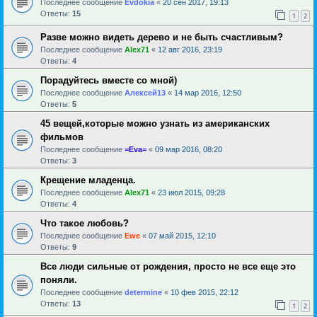
Последнее сообщение
Evdokia
«
20 сен 2017, 19:13
Ответы:
15
1
2
Разве можно видеть дерево и не быть счастливым?
Последнее сообщение
Alex71
«
12 авг 2016, 23:19
Ответы:
4
Порадуйтесь вместе со мной)
Последнее сообщение
Алексей13
«
14 мар 2016, 12:50
Ответы:
5
45 вещей,которые можно узнать из американских
фильмов
Последнее сообщение
=Eva=
«
09 мар 2016, 08:20
Ответы:
3
Крещение младенца.
Последнее сообщение
Alex71
«
23 июл 2015, 09:28
Ответы:
4
Что такое любовь?
Последнее сообщение
Ewe
«
07 май 2015, 12:10
Ответы:
9
Все люди сильные от рождения, просто не все еще это
поняли.
Последнее сообщение
determine
«
10 фев 2015, 22:12
Ответы:
13
1
2