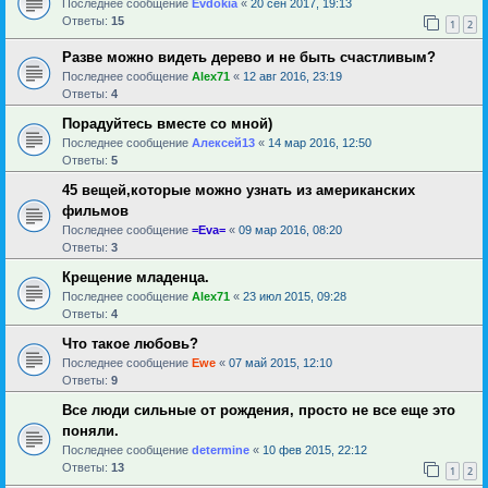
Последнее сообщение
Evdokia
«
20 сен 2017, 19:13
Ответы:
15
1
2
Разве можно видеть дерево и не быть счастливым?
Последнее сообщение
Alex71
«
12 авг 2016, 23:19
Ответы:
4
Порадуйтесь вместе со мной)
Последнее сообщение
Алексей13
«
14 мар 2016, 12:50
Ответы:
5
45 вещей,которые можно узнать из американских
фильмов
Последнее сообщение
=Eva=
«
09 мар 2016, 08:20
Ответы:
3
Крещение младенца.
Последнее сообщение
Alex71
«
23 июл 2015, 09:28
Ответы:
4
Что такое любовь?
Последнее сообщение
Ewe
«
07 май 2015, 12:10
Ответы:
9
Все люди сильные от рождения, просто не все еще это
поняли.
Последнее сообщение
determine
«
10 фев 2015, 22:12
Ответы:
13
1
2