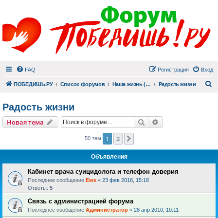
FAQ
Регистрация
Вход
П
ПОБЕДИШЬ.РУ
Список форумов
Наша жизнь (не всё же о суициде!)
Радость жизни
Радость жизни
Поиск
Расширенный пои
Новая тема
1
2
След.
50 тем
Объявления
Кабинет врача суицидолога и телефон доверия
Последнее сообщение
Ewe
«
23 фев 2018, 15:18
Ответы:
5
Связь с администрацией форума
Последнее сообщение
Администратор
«
28 апр 2010, 10:11