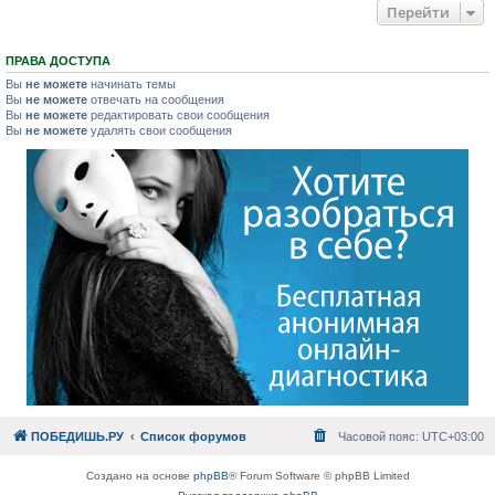
Перейти
ПРАВА ДОСТУПА
Вы
не можете
начинать темы
Вы
не можете
отвечать на сообщения
Вы
не можете
редактировать свои сообщения
Вы
не можете
удалять свои сообщения
ПОБЕДИШЬ.РУ
Список форумов
Часовой пояс:
UTC+03:00
Создано на основе
phpBB
® Forum Software © phpBB Limited