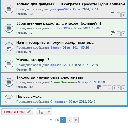
Только для девушек!!! 10 секретов красоты Одри Хэпберн
Последнее сообщение
дмитрий320
«
15 окт 2014, 09:11
Ответы:
12
1
2
33 жизненные радости….. а может больше? ;)
Последнее сообщение
trombon1207
«
10 авг 2014, 17:05
Ответы:
17
1
2
Начни говорить и получи заряд позитива.
Последнее сообщение
Sataly
«
02 авг 2014, 05:26
Ответы:
9
Жизнь- это дар!!!!
Последнее сообщение
просто 123
«
06 июл 2014, 12:39
Ответы:
5
Тихология - наука быть счастливым
Последнее сообщение
Агния Львовна
«
05 мар 2013, 11:39
Ответы:
49
1
2
3
4
5
Польза смеха
Последнее сообщение
Славянка
«
03 ноя 2012, 20:48
Новая тема
1
2
След.
50 тем