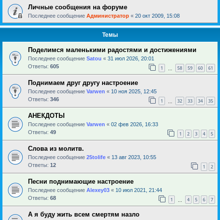
Личные сообщения на форуме
Последнее сообщение
Администратор
«
20 окт 2009, 15:08
Темы
Поделимся маленькими радостями и достижениями
Последнее сообщение
Satou
«
31 июл 2026, 20:01
Ответы:
605
1
58
59
60
61
…
Поднимаем друг другу настроение
Последнее сообщение
Varwen
«
10 ноя 2025, 12:45
Ответы:
346
1
32
33
34
35
…
АНЕКДОТЫ
Последнее сообщение
Varwen
«
02 фев 2026, 16:33
Ответы:
49
1
2
3
4
5
Слова из молитв.
Последнее сообщение
25tolife
«
13 авг 2023, 10:55
Ответы:
12
1
2
Песни поднимающие настроение
Последнее сообщение
Alexey03
«
10 июл 2021, 21:44
Ответы:
68
1
4
5
6
7
…
А я буду жить всем смертям назло