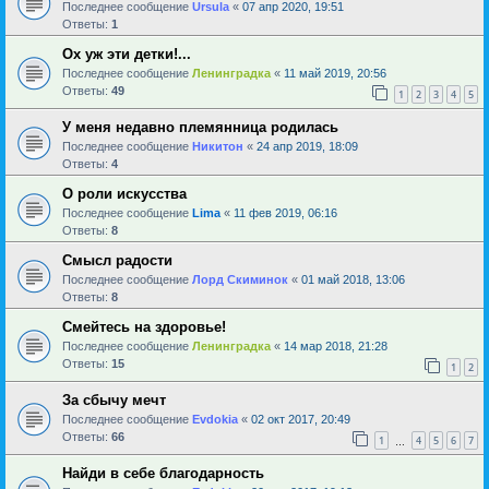
Последнее сообщение
Ursula
«
07 апр 2020, 19:51
Ответы:
1
Ох уж эти детки!...
Последнее сообщение
Ленинградка
«
11 май 2019, 20:56
Ответы:
49
1
2
3
4
5
У меня недавно племянница родилась
Последнее сообщение
Никитон
«
24 апр 2019, 18:09
Ответы:
4
О роли искусства
Последнее сообщение
Lima
«
11 фев 2019, 06:16
Ответы:
8
Смысл радости
Последнее сообщение
Лорд Скиминок
«
01 май 2018, 13:06
Ответы:
8
Смейтесь на здоровье!
Последнее сообщение
Ленинградка
«
14 мар 2018, 21:28
Ответы:
15
1
2
За сбычу мечт
Последнее сообщение
Evdokia
«
02 окт 2017, 20:49
Ответы:
66
1
4
5
6
7
…
Найди в себе благодарность