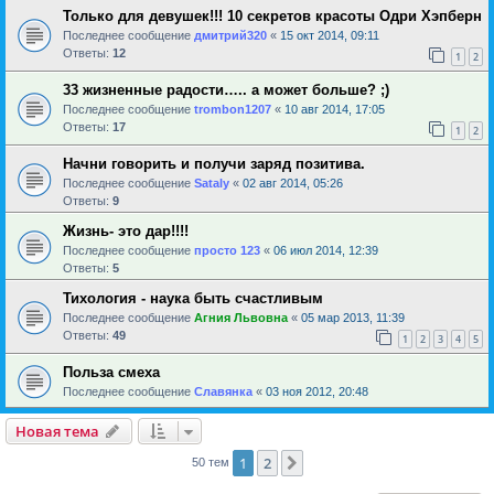
Только для девушек!!! 10 секретов красоты Одри Хэпберн
Последнее сообщение
дмитрий320
«
15 окт 2014, 09:11
Ответы:
12
1
2
33 жизненные радости….. а может больше? ;)
Последнее сообщение
trombon1207
«
10 авг 2014, 17:05
Ответы:
17
1
2
Начни говорить и получи заряд позитива.
Последнее сообщение
Sataly
«
02 авг 2014, 05:26
Ответы:
9
Жизнь- это дар!!!!
Последнее сообщение
просто 123
«
06 июл 2014, 12:39
Ответы:
5
Тихология - наука быть счастливым
Последнее сообщение
Агния Львовна
«
05 мар 2013, 11:39
Ответы:
49
1
2
3
4
5
Польза смеха
Последнее сообщение
Славянка
«
03 ноя 2012, 20:48
Новая тема
1
2
След.
50 тем