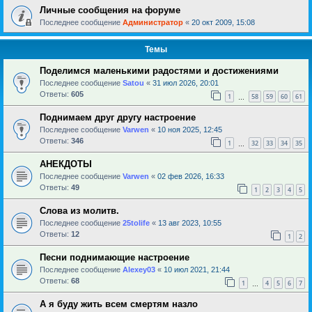
Личные сообщения на форуме
Последнее сообщение
Администратор
«
20 окт 2009, 15:08
Темы
Поделимся маленькими радостями и достижениями
Последнее сообщение
Satou
«
31 июл 2026, 20:01
Ответы:
605
1
58
59
60
61
…
Поднимаем друг другу настроение
Последнее сообщение
Varwen
«
10 ноя 2025, 12:45
Ответы:
346
1
32
33
34
35
…
АНЕКДОТЫ
Последнее сообщение
Varwen
«
02 фев 2026, 16:33
Ответы:
49
1
2
3
4
5
Слова из молитв.
Последнее сообщение
25tolife
«
13 авг 2023, 10:55
Ответы:
12
1
2
Песни поднимающие настроение
Последнее сообщение
Alexey03
«
10 июл 2021, 21:44
Ответы:
68
1
4
5
6
7
…
А я буду жить всем смертям назло