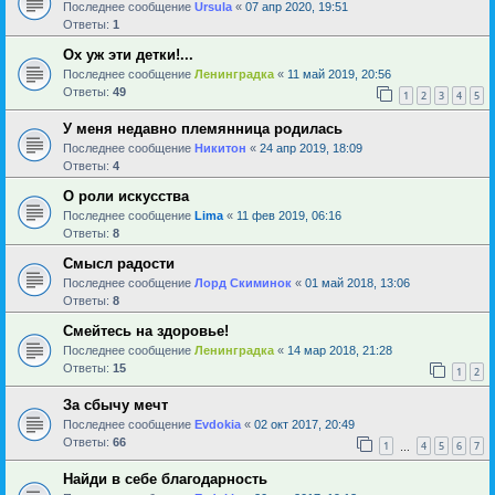
Последнее сообщение
Ursula
«
07 апр 2020, 19:51
Ответы:
1
Ох уж эти детки!...
Последнее сообщение
Ленинградка
«
11 май 2019, 20:56
Ответы:
49
1
2
3
4
5
У меня недавно племянница родилась
Последнее сообщение
Никитон
«
24 апр 2019, 18:09
Ответы:
4
О роли искусства
Последнее сообщение
Lima
«
11 фев 2019, 06:16
Ответы:
8
Смысл радости
Последнее сообщение
Лорд Скиминок
«
01 май 2018, 13:06
Ответы:
8
Смейтесь на здоровье!
Последнее сообщение
Ленинградка
«
14 мар 2018, 21:28
Ответы:
15
1
2
За сбычу мечт
Последнее сообщение
Evdokia
«
02 окт 2017, 20:49
Ответы:
66
1
4
5
6
7
…
Найди в себе благодарность