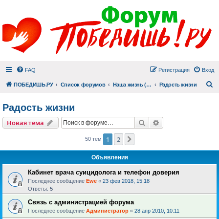
FAQ
Регистрация
Вход
П
ПОБЕДИШЬ.РУ
Список форумов
Наша жизнь (не всё же о суициде!)
Радость жизни
Радость жизни
Поиск
Расширенный пои
Новая тема
1
2
След.
50 тем
Объявления
Кабинет врача суицидолога и телефон доверия
Последнее сообщение
Ewe
«
23 фев 2018, 15:18
Ответы:
5
Связь с администрацией форума
Последнее сообщение
Администратор
«
28 апр 2010, 10:11