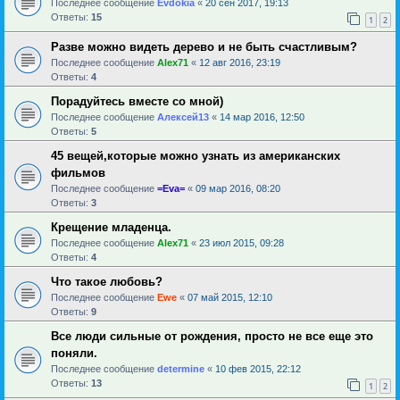
Последнее сообщение
Evdokia
«
20 сен 2017, 19:13
Ответы:
15
1
2
Разве можно видеть дерево и не быть счастливым?
Последнее сообщение
Alex71
«
12 авг 2016, 23:19
Ответы:
4
Порадуйтесь вместе со мной)
Последнее сообщение
Алексей13
«
14 мар 2016, 12:50
Ответы:
5
45 вещей,которые можно узнать из американских
фильмов
Последнее сообщение
=Eva=
«
09 мар 2016, 08:20
Ответы:
3
Крещение младенца.
Последнее сообщение
Alex71
«
23 июл 2015, 09:28
Ответы:
4
Что такое любовь?
Последнее сообщение
Ewe
«
07 май 2015, 12:10
Ответы:
9
Все люди сильные от рождения, просто не все еще это
поняли.
Последнее сообщение
determine
«
10 фев 2015, 22:12
Ответы:
13
1
2