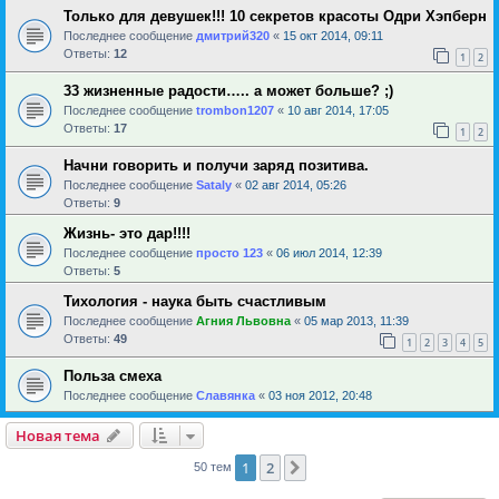
Только для девушек!!! 10 секретов красоты Одри Хэпберн
Последнее сообщение
дмитрий320
«
15 окт 2014, 09:11
Ответы:
12
1
2
33 жизненные радости….. а может больше? ;)
Последнее сообщение
trombon1207
«
10 авг 2014, 17:05
Ответы:
17
1
2
Начни говорить и получи заряд позитива.
Последнее сообщение
Sataly
«
02 авг 2014, 05:26
Ответы:
9
Жизнь- это дар!!!!
Последнее сообщение
просто 123
«
06 июл 2014, 12:39
Ответы:
5
Тихология - наука быть счастливым
Последнее сообщение
Агния Львовна
«
05 мар 2013, 11:39
Ответы:
49
1
2
3
4
5
Польза смеха
Последнее сообщение
Славянка
«
03 ноя 2012, 20:48
Новая тема
1
2
След.
50 тем