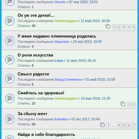
Последнее сообщение
Ursula
«
07 апр 2020, 19:51
Ответы:
1
Ох уж эти детки!...
Последнее сообщение
Ленинградка
«
11 май 2019, 20:56
Ответы:
49
1
2
3
4
5
У меня недавно племянница родилась
Последнее сообщение
Никитон
«
24 апр 2019, 18:09
Ответы:
4
О роли искусства
Последнее сообщение
Lima
«
11 фев 2019, 06:16
Ответы:
8
Смысл радости
Последнее сообщение
Лорд Скиминок
«
01 май 2018, 13:06
Ответы:
8
Смейтесь на здоровье!
Последнее сообщение
Ленинградка
«
14 мар 2018, 21:28
Ответы:
15
1
2
За сбычу мечт
Последнее сообщение
Evdokia
«
02 окт 2017, 20:49
Ответы:
66
1
4
5
6
7
…
Найди в себе благодарность