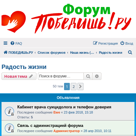
FAQ
Регистрация
Вход
П
ПОБЕДИШЬ.РУ
Список форумов
Наша жизнь (не всё же о суициде!)
Радость жизни
Радость жизни
Поиск
Расширенный пои
Новая тема
1
2
След.
50 тем
Объявления
Кабинет врача суицидолога и телефон доверия
Последнее сообщение
Ewe
«
23 фев 2018, 15:18
Ответы:
5
Связь с администрацией форума
Последнее сообщение
Администратор
«
28 апр 2010, 10:11