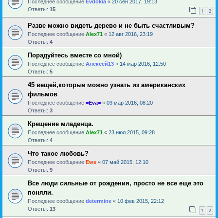
Последнее сообщение
Evdokia
«
20 сен 2017, 19:13
Ответы:
15
1
2
Разве можно видеть дерево и не быть счастливым?
Последнее сообщение
Alex71
«
12 авг 2016, 23:19
Ответы:
4
Порадуйтесь вместе со мной)
Последнее сообщение
Алексей13
«
14 мар 2016, 12:50
Ответы:
5
45 вещей,которые можно узнать из американских
фильмов
Последнее сообщение
=Eva=
«
09 мар 2016, 08:20
Ответы:
3
Крещение младенца.
Последнее сообщение
Alex71
«
23 июл 2015, 09:28
Ответы:
4
Что такое любовь?
Последнее сообщение
Ewe
«
07 май 2015, 12:10
Ответы:
9
Все люди сильные от рождения, просто не все еще это
поняли.
Последнее сообщение
determine
«
10 фев 2015, 22:12
Ответы:
13
1
2