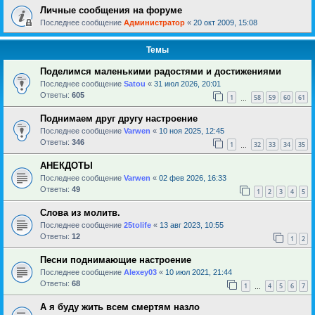
Личные сообщения на форуме
Последнее сообщение
Администратор
«
20 окт 2009, 15:08
Темы
Поделимся маленькими радостями и достижениями
Последнее сообщение
Satou
«
31 июл 2026, 20:01
Ответы:
605
1
58
59
60
61
…
Поднимаем друг другу настроение
Последнее сообщение
Varwen
«
10 ноя 2025, 12:45
Ответы:
346
1
32
33
34
35
…
АНЕКДОТЫ
Последнее сообщение
Varwen
«
02 фев 2026, 16:33
Ответы:
49
1
2
3
4
5
Слова из молитв.
Последнее сообщение
25tolife
«
13 авг 2023, 10:55
Ответы:
12
1
2
Песни поднимающие настроение
Последнее сообщение
Alexey03
«
10 июл 2021, 21:44
Ответы:
68
1
4
5
6
7
…
А я буду жить всем смертям назло