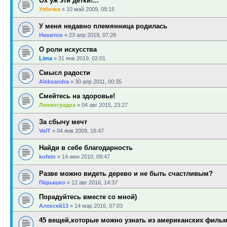
Ох уж эти детки!...
Узбечка
»
10 май 2009, 09:15
У меня недавно племянница родилась
Никитон
»
23 апр 2019, 07:28
О роли искусства
Lima
»
31 янв 2019, 02:01
Смысл радости
Alekxandra
»
30 апр 2011, 00:35
Смейтесь на здоровье!
Ленинградка
»
04 авг 2015, 23:27
За сбычу мечт
VolT
»
04 янв 2009, 16:47
Найди в себе благодарность
kofein
»
14 июн 2010, 09:47
Разве можно видеть дерево и не быть счастливым?
Пёрышко
»
12 авг 2016, 14:37
Порадуйтесь вместе со мной)
Алексей13
»
14 мар 2016, 07:03
45 вещей,которые можно узнать из американских филь