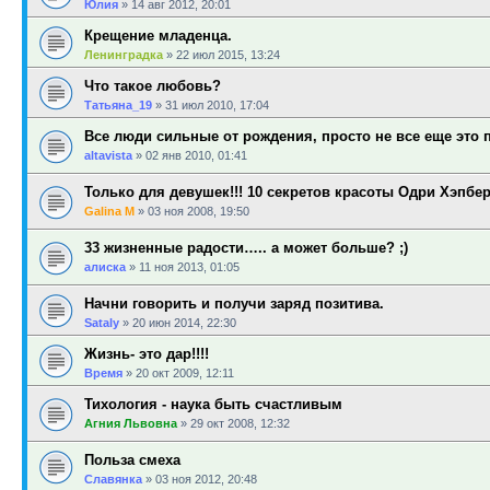
Юлия
»
14 авг 2012, 20:01
Крещение младенца.
Ленинградка
»
22 июл 2015, 13:24
Что такое любовь?
Татьяна_19
»
31 июл 2010, 17:04
Все люди сильные от рождения, просто не все еще это 
altavista
»
02 янв 2010, 01:41
Только для девушек!!! 10 секретов красоты Одри Хэпбе
Galina M
»
03 ноя 2008, 19:50
33 жизненные радости….. а может больше? ;)
алиска
»
11 ноя 2013, 01:05
Начни говорить и получи заряд позитива.
Sataly
»
20 июн 2014, 22:30
Жизнь- это дар!!!!
Время
»
20 окт 2009, 12:11
Тихология - наука быть счастливым
Агния Львовна
»
29 окт 2008, 12:32
Польза смеха
Славянка
»
03 ноя 2012, 20:48