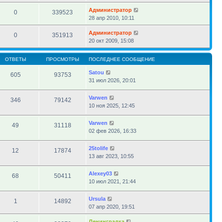
Администратор
0
339523
28 апр 2010, 10:11
Администратор
0
351913
20 окт 2009, 15:08
ОТВЕТЫ
ПРОСМОТРЫ
ПОСЛЕДНЕЕ СООБЩЕНИЕ
Satou
605
93753
31 июл 2026, 20:01
Varwen
346
79142
10 ноя 2025, 12:45
Varwen
49
31118
02 фев 2026, 16:33
25tolife
12
17874
13 авг 2023, 10:55
Alexey03
68
50411
10 июл 2021, 21:44
Ursula
1
14892
07 апр 2020, 19:51
Ленинградка