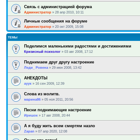
Связь с администрацией форума
Администратор
»
28 апр 2010, 10:11
Личные сообщения на форуме
Администратор
»
20 окт 2009, 15:08
ТЕМЫ
Поделимся маленькими радостями и достижениями
Кризисный психолог
»
03 авг 2008, 17:12
Поднимаем друг другу настроение
Леди_ Ровена
»
29 июн 2008, 13:42
АНЕКДОТЫ
ауук
»
16 сен 2009, 12:39
Слова из молитв.
марина86
»
05 ноя 2011, 20:56
Песни поднимающие настроение
Иришок
»
17 авг 2008, 20:44
А я буду жить всем смертям назло
Zapan
»
07 апр 2020, 12:08