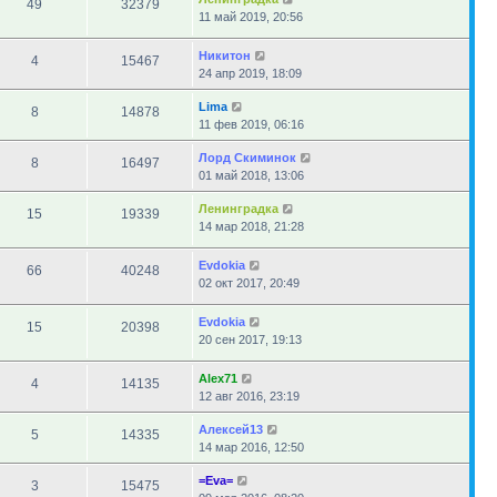
49
32379
11 май 2019, 20:56
Никитон
4
15467
24 апр 2019, 18:09
Lima
8
14878
11 фев 2019, 06:16
Лорд Скиминок
8
16497
01 май 2018, 13:06
Ленинградка
15
19339
14 мар 2018, 21:28
Evdokia
66
40248
02 окт 2017, 20:49
Evdokia
15
20398
20 сен 2017, 19:13
Alex71
4
14135
12 авг 2016, 23:19
Алексей13
5
14335
14 мар 2016, 12:50
=Eva=
3
15475