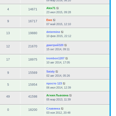
09 мар 2016, 08:20
Alex71
4
14671
23 июл 2015, 09:28
Ewe
9
16717
07 май 2015, 12:10
determine
13
19880
10 фев 2015, 22:12
дмитрий320
12
21670
15 окт 2014, 09:11
trombon1207
17
18975
10 авг 2014, 17:05
Sataly
9
15569
02 авг 2014, 05:26
просто 123
5
15954
06 июл 2014, 12:39
Агния Львовна
49
41598
05 мар 2013, 11:39
Славянка
0
18200
03 ноя 2012, 20:48