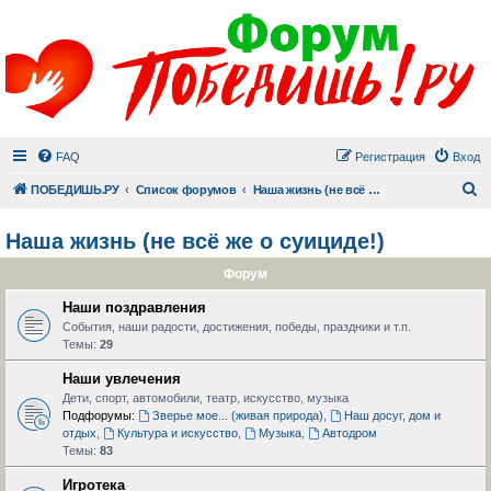
FAQ
Регистрация
Вход
П
ПОБЕДИШЬ.РУ
Список форумов
Наша жизнь (не всё же о суициде!)
Наша жизнь (не всё же о суициде!)
Форум
Наши поздравления
События, наши радости, достижения, победы, праздники и т.п.
Темы:
29
Наши увлечения
Дети, спорт, автомобили, театр, искусство, музыка
Подфорумы:
Зверье мое... (живая природа)
,
Наш досуг, дом и
отдых
,
Культура и искусство
,
Музыка
,
Автодром
Темы:
83
Игротека