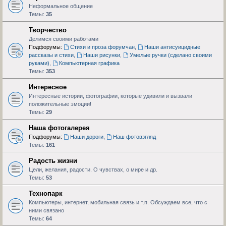
Неформальное общение
Темы:
35
Творчество
Делимся своими работами
Подфорумы:
Стихи и проза форумчан
,
Наши антисуицидные
рассказы и стихи
,
Наши рисунки
,
Умелые ручки (сделано своими
руками)
,
Компьютерная графика
Темы:
353
Интересное
Интересные истории, фотографии, которые удивили и вызвали
положительные эмоции!
Темы:
29
Наша фотогалерея
Подфорумы:
Наши дороги
,
Наш фотовзгляд
Темы:
161
Радость жизни
Цели, желания, радости. О чувствах, о мире и др.
Темы:
53
Технопарк
Компьютеры, интернет, мобильная связь и т.п. Обсуждаем все, что с
ними связано
Темы:
64