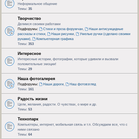
Неформальное общение
Темы:
35
Творчество
Делимся своими работами
Подфорумы:
Стихи и проза форумчан
,
Наши антисуицидные
рассказы и стихи
,
Наши рисунки
,
Умелые ручки (сделано своими
руками)
,
Компьютерная графика
Темы:
353
Интересное
Интересные истории, фотографии, которые удивили и вызвали
положительные эмоции!
Темы:
29
Наша фотогалерея
Подфорумы:
Наши дороги
,
Наш фотовзгляд
Темы:
161
Радость жизни
Цели, желания, радости. О чувствах, о мире и др.
Темы:
53
Технопарк
Компьютеры, интернет, мобильная связь и т.п. Обсуждаем все, что с
ними связано
Темы:
64