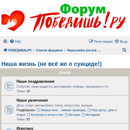
FAQ
Регистрация
Вход
П
ПОБЕДИШЬ.РУ
Список форумов
Наша жизнь (не всё же о суициде!)
Наша жизнь (не всё же о суициде!)
Форум
Наши поздравления
События, наши радости, достижения, победы, праздники и т.п.
Темы:
29
Наши увлечения
Дети, спорт, автомобили, театр, искусство, музыка
Подфорумы:
Зверье мое... (живая природа)
,
Наш досуг, дом и
отдых
,
Культура и искусство
,
Музыка
,
Автодром
Темы:
83
Игротека