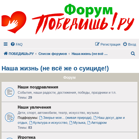
FAQ
Регистрация
Вход
П
ПОБЕДИШЬ.РУ
Список форумов
Наша жизнь (не всё же о суициде!)
Наша жизнь (не всё же о суициде!)
Форум
Наши поздравления
События, наши радости, достижения, победы, праздники и т.п.
Темы:
29
Наши увлечения
Дети, спорт, автомобили, театр, искусство, музыка
Подфорумы:
Зверье мое... (живая природа)
,
Наш досуг, дом и
отдых
,
Культура и искусство
,
Музыка
,
Автодром
Темы:
83
Игротека