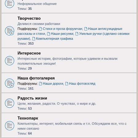
Неформальное общение
Темы:
35
Творчество
Делимся своими работами
Подфорумы:
Стихи и проза форумчан
,
Наши антисуицидные
рассказы и стихи
,
Наши рисунки
,
Умелые ручки (сделано своими
руками)
,
Компьютерная графика
Темы:
353
Интересное
Интересные истории, фотографии, которые удивили и вызвали
положительные эмоции!
Темы:
29
Наша фотогалерея
Подфорумы:
Наши дороги
,
Наш фотовзгляд
Темы:
161
Радость жизни
Цели, желания, радости. О чувствах, о мире и др.
Темы:
53
Технопарк
Компьютеры, интернет, мобильная связь и т.п. Обсуждаем все, что с
ними связано
Темы:
64