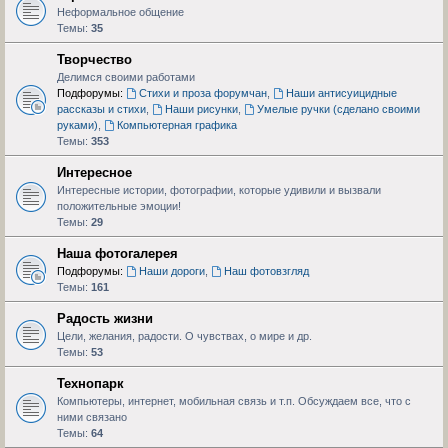
Неформальное общение
Темы:
35
Творчество
Делимся своими работами
Подфорумы:
Стихи и проза форумчан
,
Наши антисуицидные
рассказы и стихи
,
Наши рисунки
,
Умелые ручки (сделано своими
руками)
,
Компьютерная графика
Темы:
353
Интересное
Интересные истории, фотографии, которые удивили и вызвали
положительные эмоции!
Темы:
29
Наша фотогалерея
Подфорумы:
Наши дороги
,
Наш фотовзгляд
Темы:
161
Радость жизни
Цели, желания, радости. О чувствах, о мире и др.
Темы:
53
Технопарк
Компьютеры, интернет, мобильная связь и т.п. Обсуждаем все, что с
ними связано
Темы:
64