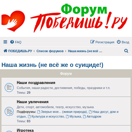
FAQ
Регистрация
Вход
П
ПОБЕДИШЬ.РУ
Список форумов
Наша жизнь (не всё же о суициде!)
Наша жизнь (не всё же о суициде!)
Форум
Наши поздравления
События, наши радости, достижения, победы, праздники и т.п.
Темы:
29
Наши увлечения
Дети, спорт, автомобили, театр, искусство, музыка
Подфорумы:
Зверье мое... (живая природа)
,
Наш досуг, дом и
отдых
,
Культура и искусство
,
Музыка
,
Автодром
Темы:
83
Игротека