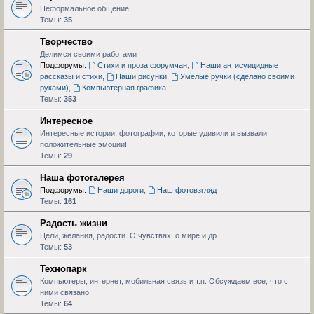
Неформальное общение
Темы:
35
Творчество
Делимся своими работами
Подфорумы:
Стихи и проза форумчан
,
Наши антисуицидные
рассказы и стихи
,
Наши рисунки
,
Умелые ручки (сделано своими
руками)
,
Компьютерная графика
Темы:
353
Интересное
Интересные истории, фотографии, которые удивили и вызвали
положительные эмоции!
Темы:
29
Наша фотогалерея
Подфорумы:
Наши дороги
,
Наш фотовзгляд
Темы:
161
Радость жизни
Цели, желания, радости. О чувствах, о мире и др.
Темы:
53
Технопарк
Компьютеры, интернет, мобильная связь и т.п. Обсуждаем все, что с
ними связано
Темы:
64