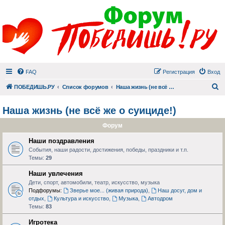
FAQ
Регистрация
Вход
П
ПОБЕДИШЬ.РУ
Список форумов
Наша жизнь (не всё же о суициде!)
Наша жизнь (не всё же о суициде!)
Форум
Наши поздравления
События, наши радости, достижения, победы, праздники и т.п.
Темы:
29
Наши увлечения
Дети, спорт, автомобили, театр, искусство, музыка
Подфорумы:
Зверье мое... (живая природа)
,
Наш досуг, дом и
отдых
,
Культура и искусство
,
Музыка
,
Автодром
Темы:
83
Игротека