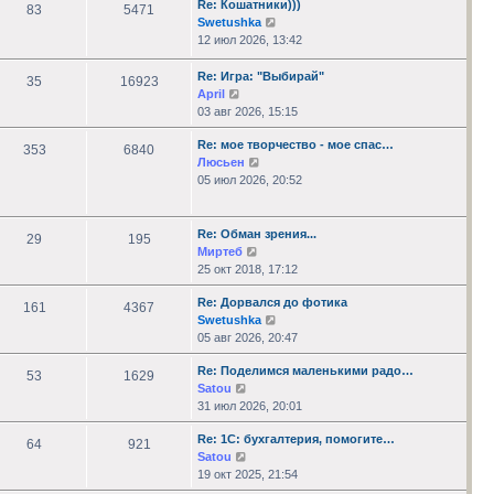
Re: Кошатники)))
сообщению
83
5471
Перейти
Swetushka
к
12 июл 2026, 13:42
последнему
сообщению
Re: Игра: "Выбирай"
35
16923
Перейти
April
к
03 авг 2026, 15:15
последнему
Re: мое творчество - мое спас…
сообщению
353
6840
Перейти
Люсьен
к
05 июл 2026, 20:52
последнему
сообщению
Re: Обман зрения...
29
195
Перейти
Миртеб
к
25 окт 2018, 17:12
последнему
Re: Дорвался до фотика
сообщению
161
4367
Перейти
Swetushka
к
05 авг 2026, 20:47
последнему
Re: Поделимся маленькими радо…
сообщению
53
1629
Перейти
Satou
к
31 июл 2026, 20:01
последнему
Re: 1С: бухгалтерия, помогите…
сообщению
64
921
Перейти
Satou
к
19 окт 2025, 21:54
последнему