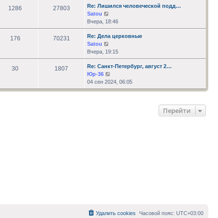
Re: Лишился человеческой подд…
сообщению
1286
27803
Перейти
Satou
к
Вчера, 18:46
последнему
Re: Дела церковные
сообщению
176
70231
Перейти
Satou
к
Вчера, 19:15
последнему
Re: Санкт-Петербург, август 2…
сообщению
30
1807
Перейти
Юр-36
к
04 сен 2024, 06:05
последнему
сообщению
Перейти
Удалить cookies
Часовой пояс:
UTC+03:00