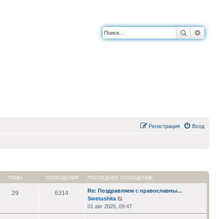
Поиск
Расш
Регистрация
Вход
ТЕМЫ
СООБЩЕНИЯ
ПОСЛЕДНЕЕ СООБЩЕНИЕ
Re: Поздравляем с православны…
29
6314
Перейти
Swetushka
к
01 авг 2026, 09:47
последнему