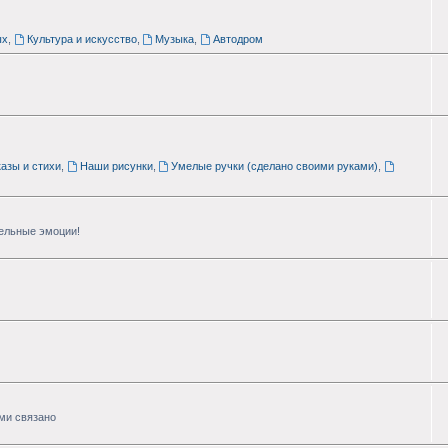
ых
,
Культура и искусство
,
Музыка
,
Автодром
азы и стихи
,
Наши рисунки
,
Умелые ручки (сделано своими руками)
,
тельные эмоции!
ими связано