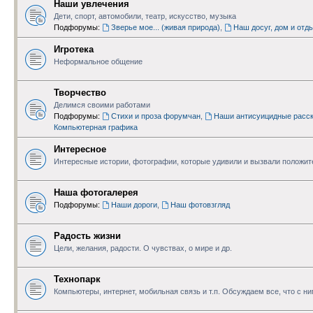
Наши увлечения
Дети, спорт, автомобили, театр, искусство, музыка
Подфорумы:
Зверье мое... (живая природа)
,
Наш досуг, дом и отд
Игротека
Неформальное общение
Творчество
Делимся своими работами
Подфорумы:
Стихи и проза форумчан
,
Наши антисуицидные расск
Компьютерная графика
Интересное
Интересные истории, фотографии, которые удивили и вызвали положи
Наша фотогалерея
Подфорумы:
Наши дороги
,
Наш фотовзгляд
Радость жизни
Цели, желания, радости. О чувствах, о мире и др.
Технопарк
Компьютеры, интернет, мобильная связь и т.п. Обсуждаем все, что с н