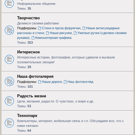
Неформальное общение
Темы:
35
Творчество
Делимся своими работами
Подфорумы:
Стихи и проза форумчан
,
Наши антисуицидные
рассказы и стихи
,
Наши рисунки
,
Умелые ручки (сделано своими
руками)
,
Компьютерная графика
Темы:
353
Интересное
Интересные истории, фотографии, которые удивили и вызвали
положительные эмоции!
Темы:
29
Наша фотогалерея
Подфорумы:
Наши дороги
,
Наш фотовзгляд
Темы:
161
Радость жизни
Цели, желания, радости. О чувствах, о мире и др.
Темы:
53
Технопарк
Компьютеры, интернет, мобильная связь и т.п. Обсуждаем все, что с
ними связано
Темы:
64