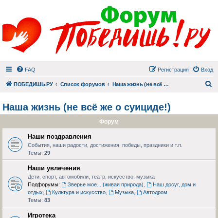
FAQ
Регистрация
Вход
П
ПОБЕДИШЬ.РУ
Список форумов
Наша жизнь (не всё же о суициде!)
Наша жизнь (не всё же о суициде!)
Форум
Наши поздравления
События, наши радости, достижения, победы, праздники и т.п.
Темы:
29
Наши увлечения
Дети, спорт, автомобили, театр, искусство, музыка
Подфорумы:
Зверье мое... (живая природа)
,
Наш досуг, дом и
отдых
,
Культура и искусство
,
Музыка
,
Автодром
Темы:
83
Игротека