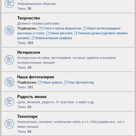
Неформальное общение
Темы:
35
Творчество
Делимся своими работами
Подфорумы:
Стихи и проза форумчан
,
Наши антисуицидные
рассказы и стихи
,
Наши рисунки
,
Умелые ручки (сделано своими
руками)
,
Компьютерная графика
Темы:
353
Интересное
Интересные истории, фотографии, которые удивили и вызвали
положительные эмоции!
Темы:
29
Наша фотогалерея
Подфорумы:
Наши дороги
,
Наш фотовзгляд
Темы:
161
Радость жизни
Цели, желания, радости. О чувствах, о мире и др.
Темы:
53
Технопарк
Компьютеры, интернет, мобильная связь и т.п. Обсуждаем все, что с
ними связано
Темы:
64