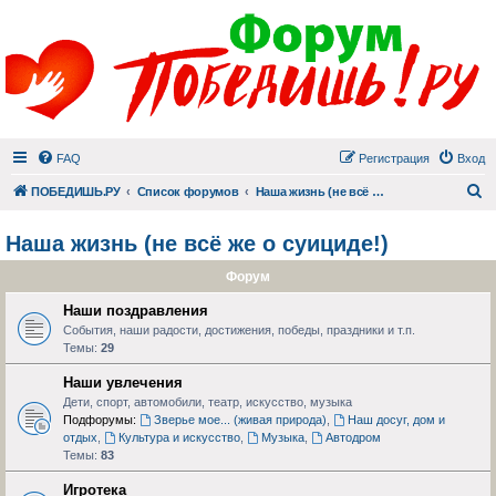
FAQ
Регистрация
Вход
П
ПОБЕДИШЬ.РУ
Список форумов
Наша жизнь (не всё же о суициде!)
Наша жизнь (не всё же о суициде!)
Форум
Наши поздравления
События, наши радости, достижения, победы, праздники и т.п.
Темы:
29
Наши увлечения
Дети, спорт, автомобили, театр, искусство, музыка
Подфорумы:
Зверье мое... (живая природа)
,
Наш досуг, дом и
отдых
,
Культура и искусство
,
Музыка
,
Автодром
Темы:
83
Игротека