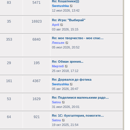
Re: Кошатники)))
сообщению
83
5471
Перейти
Swetushka
к
12 июл 2026, 13:42
последнему
сообщению
Re: Игра: "Выбирай"
35
16923
Перейти
April
к
03 авг 2026, 15:15
последнему
Re: мое творчество - мое спас…
сообщению
353
6840
Перейти
Люсьен
к
05 июл 2026, 20:52
последнему
сообщению
Re: Обман зрения...
29
195
Перейти
Миртеб
к
25 окт 2018, 17:12
последнему
Re: Дорвался до фотика
сообщению
161
4367
Перейти
Swetushka
к
05 авг 2026, 20:47
последнему
Re: Поделимся маленькими радо…
сообщению
53
1629
Перейти
Satou
к
31 июл 2026, 20:01
последнему
Re: 1С: бухгалтерия, помогите…
сообщению
64
921
Перейти
Satou
к
19 окт 2025, 21:54
последнему