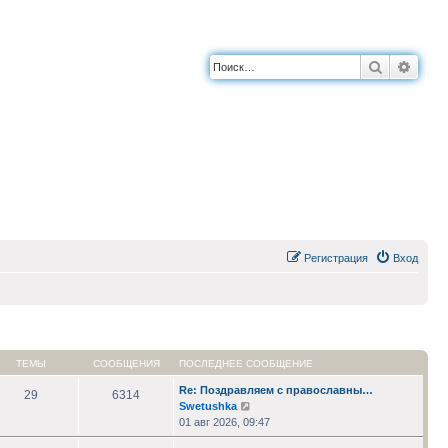
Поиск
Расш
Регистрация
Вход
ТЕМЫ
СООБЩЕНИЯ
ПОСЛЕДНЕЕ СООБЩЕНИЕ
Re: Поздравляем с православны…
29
6314
Перейти
Swetushka
к
01 авг 2026, 09:47
последнему