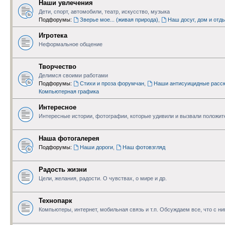
Наши увлечения
Дети, спорт, автомобили, театр, искусство, музыка
Подфорумы:
Зверье мое... (живая природа)
,
Наш досуг, дом и отд
Игротека
Неформальное общение
Творчество
Делимся своими работами
Подфорумы:
Стихи и проза форумчан
,
Наши антисуицидные расск
Компьютерная графика
Интересное
Интересные истории, фотографии, которые удивили и вызвали положи
Наша фотогалерея
Подфорумы:
Наши дороги
,
Наш фотовзгляд
Радость жизни
Цели, желания, радости. О чувствах, о мире и др.
Технопарк
Компьютеры, интернет, мобильная связь и т.п. Обсуждаем все, что с н