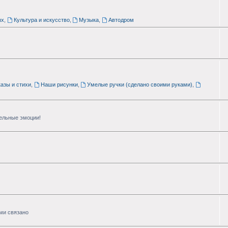
ых
,
Культура и искусство
,
Музыка
,
Автодром
азы и стихи
,
Наши рисунки
,
Умелые ручки (сделано своими руками)
,
тельные эмоции!
ими связано