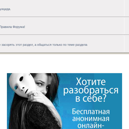
уицида.
 Правила Форума!
 засорять этот раздел, а общаться только по теме раздела