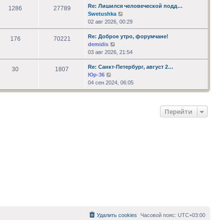
Re: Лишился человеческой подд…
сообщению
1286
27789
Перейти
Swetushka
к
02 авг 2026, 00:29
последнему
Re: Доброе утро, форумчане!
сообщению
176
70221
Перейти
demidis
к
03 авг 2026, 21:54
последнему
Re: Санкт-Петербург, август 2…
сообщению
30
1807
Перейти
Юр-36
к
04 сен 2024, 06:05
последнему
сообщению
Перейти
Удалить cookies
Часовой пояс:
UTC+03:00