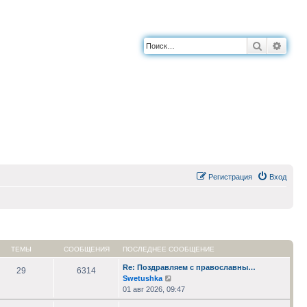
Поиск
Расш
Регистрация
Вход
ТЕМЫ
СООБЩЕНИЯ
ПОСЛЕДНЕЕ СООБЩЕНИЕ
Re: Поздравляем с православны…
29
6314
Перейти
Swetushka
к
01 авг 2026, 09:47
последнему