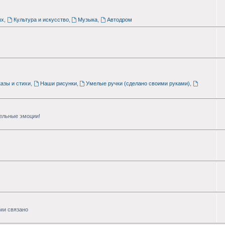
ых
,
Культура и искусство
,
Музыка
,
Автодром
азы и стихи
,
Наши рисунки
,
Умелые ручки (сделано своими руками)
,
тельные эмоции!
ими связано