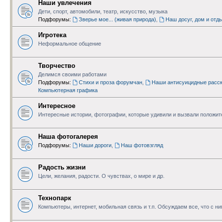
Наши увлечения
Дети, спорт, автомобили, театр, искусство, музыка
Подфорумы:
Зверье мое... (живая природа)
,
Наш досуг, дом и отд
Игротека
Неформальное общение
Творчество
Делимся своими работами
Подфорумы:
Стихи и проза форумчан
,
Наши антисуицидные расск
Компьютерная графика
Интересное
Интересные истории, фотографии, которые удивили и вызвали положи
Наша фотогалерея
Подфорумы:
Наши дороги
,
Наш фотовзгляд
Радость жизни
Цели, желания, радости. О чувствах, о мире и др.
Технопарк
Компьютеры, интернет, мобильная связь и т.п. Обсуждаем все, что с н