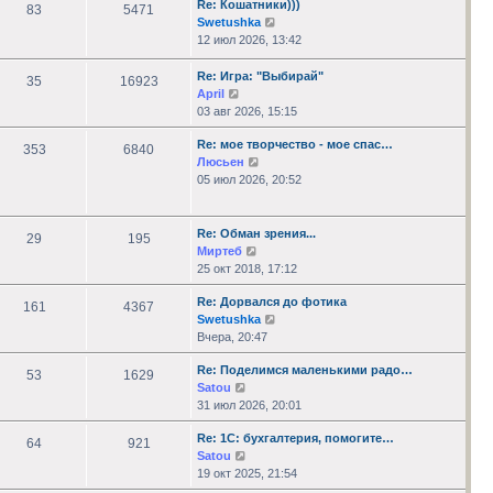
Re: Кошатники)))
сообщению
83
5471
Перейти
Swetushka
к
12 июл 2026, 13:42
последнему
сообщению
Re: Игра: "Выбирай"
35
16923
Перейти
April
к
03 авг 2026, 15:15
последнему
Re: мое творчество - мое спас…
сообщению
353
6840
Перейти
Люсьен
к
05 июл 2026, 20:52
последнему
сообщению
Re: Обман зрения...
29
195
Перейти
Миртеб
к
25 окт 2018, 17:12
последнему
Re: Дорвался до фотика
сообщению
161
4367
Перейти
Swetushka
к
Вчера, 20:47
последнему
Re: Поделимся маленькими радо…
сообщению
53
1629
Перейти
Satou
к
31 июл 2026, 20:01
последнему
Re: 1С: бухгалтерия, помогите…
сообщению
64
921
Перейти
Satou
к
19 окт 2025, 21:54
последнему