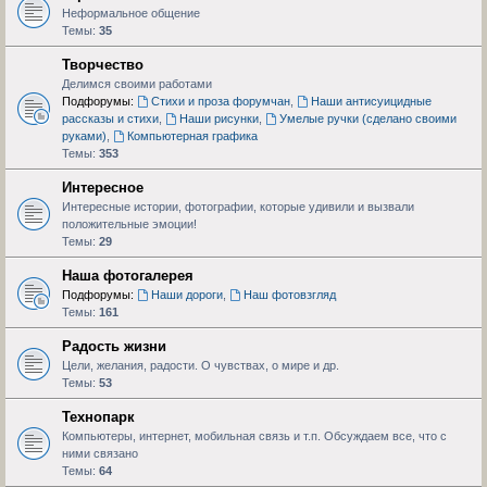
Неформальное общение
Темы:
35
Творчество
Делимся своими работами
Подфорумы:
Стихи и проза форумчан
,
Наши антисуицидные
рассказы и стихи
,
Наши рисунки
,
Умелые ручки (сделано своими
руками)
,
Компьютерная графика
Темы:
353
Интересное
Интересные истории, фотографии, которые удивили и вызвали
положительные эмоции!
Темы:
29
Наша фотогалерея
Подфорумы:
Наши дороги
,
Наш фотовзгляд
Темы:
161
Радость жизни
Цели, желания, радости. О чувствах, о мире и др.
Темы:
53
Технопарк
Компьютеры, интернет, мобильная связь и т.п. Обсуждаем все, что с
ними связано
Темы:
64