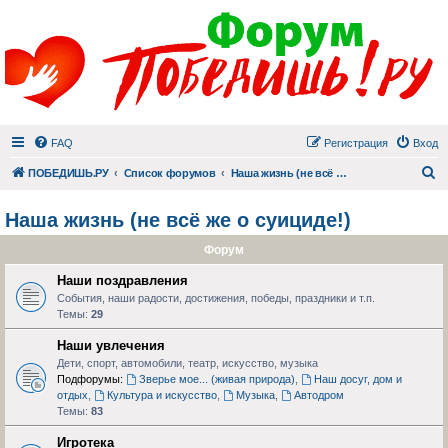
FAQ
Регистрация
Вход
П
ПОБЕДИШЬ.РУ
Список форумов
Наша жизнь (не всё же о суициде!)
Наша жизнь (не всё же о суициде!)
Форум
Наши поздравления
События, наши радости, достижения, победы, праздники и т.п.
Темы:
29
Наши увлечения
Дети, спорт, автомобили, театр, искусство, музыка
Подфорумы:
Зверье мое... (живая природа)
,
Наш досуг, дом и
отдых
,
Культура и искусство
,
Музыка
,
Автодром
Темы:
83
Игротека