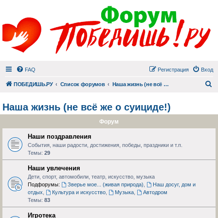
FAQ
Регистрация
Вход
П
ПОБЕДИШЬ.РУ
Список форумов
Наша жизнь (не всё же о суициде!)
Наша жизнь (не всё же о суициде!)
Форум
Наши поздравления
События, наши радости, достижения, победы, праздники и т.п.
Темы:
29
Наши увлечения
Дети, спорт, автомобили, театр, искусство, музыка
Подфорумы:
Зверье мое... (живая природа)
,
Наш досуг, дом и
отдых
,
Культура и искусство
,
Музыка
,
Автодром
Темы:
83
Игротека