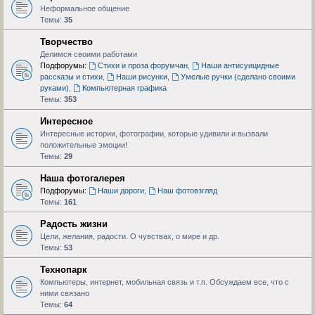
Неформальное общение
Темы:
35
Творчество
Делимся своими работами
Подфорумы:
Стихи и проза форумчан
,
Наши антисуицидные
рассказы и стихи
,
Наши рисунки
,
Умелые ручки (сделано своими
руками)
,
Компьютерная графика
Темы:
353
Интересное
Интересные истории, фотографии, которые удивили и вызвали
положительные эмоции!
Темы:
29
Наша фотогалерея
Подфорумы:
Наши дороги
,
Наш фотовзгляд
Темы:
161
Радость жизни
Цели, желания, радости. О чувствах, о мире и др.
Темы:
53
Технопарк
Компьютеры, интернет, мобильная связь и т.п. Обсуждаем все, что с
ними связано
Темы:
64