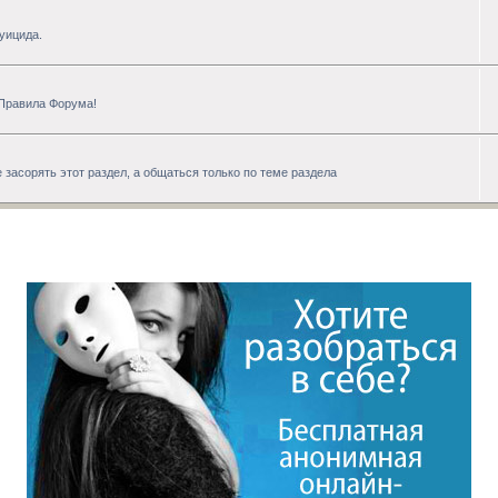
уицида.
 Правила Форума!
 засорять этот раздел, а общаться только по теме раздела