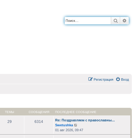
Поиск
Расш
Регистрация
Вход
ТЕМЫ
СООБЩЕНИЯ
ПОСЛЕДНЕЕ СООБЩЕНИЕ
Re: Поздравляем с православны…
29
6314
Перейти
Swetushka
к
01 авг 2026, 09:47
последнему