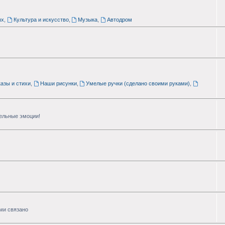
ых
,
Культура и искусство
,
Музыка
,
Автодром
азы и стихи
,
Наши рисунки
,
Умелые ручки (сделано своими руками)
,
тельные эмоции!
ими связано