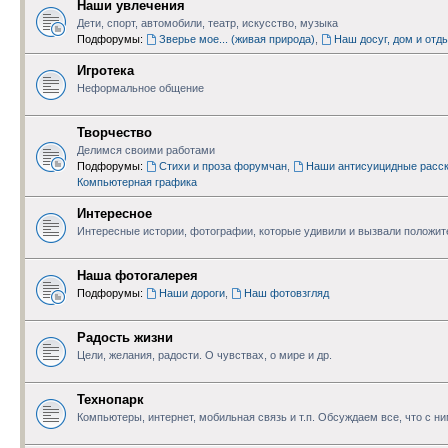
Наши увлечения
Дети, спорт, автомобили, театр, искусство, музыка
Подфорумы:
Зверье мое... (живая природа)
,
Наш досуг, дом и отд
Игротека
Неформальное общение
Творчество
Делимся своими работами
Подфорумы:
Стихи и проза форумчан
,
Наши антисуицидные расск
Компьютерная графика
Интересное
Интересные истории, фотографии, которые удивили и вызвали положи
Наша фотогалерея
Подфорумы:
Наши дороги
,
Наш фотовзгляд
Радость жизни
Цели, желания, радости. О чувствах, о мире и др.
Технопарк
Компьютеры, интернет, мобильная связь и т.п. Обсуждаем все, что с н