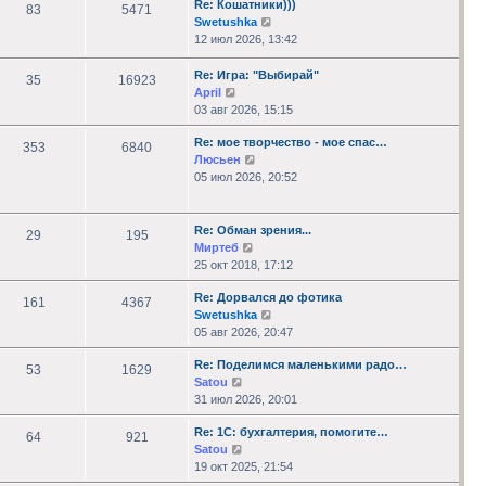
Re: Кошатники)))
сообщению
83
5471
Перейти
Swetushka
к
12 июл 2026, 13:42
последнему
сообщению
Re: Игра: "Выбирай"
35
16923
Перейти
April
к
03 авг 2026, 15:15
последнему
Re: мое творчество - мое спас…
сообщению
353
6840
Перейти
Люсьен
к
05 июл 2026, 20:52
последнему
сообщению
Re: Обман зрения...
29
195
Перейти
Миртеб
к
25 окт 2018, 17:12
последнему
Re: Дорвался до фотика
сообщению
161
4367
Перейти
Swetushka
к
05 авг 2026, 20:47
последнему
Re: Поделимся маленькими радо…
сообщению
53
1629
Перейти
Satou
к
31 июл 2026, 20:01
последнему
Re: 1С: бухгалтерия, помогите…
сообщению
64
921
Перейти
Satou
к
19 окт 2025, 21:54
последнему