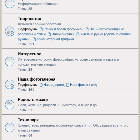
Неформальное общение
Темы:
35
Творчество
Делимся своими работами
Подфорумы:
Стихи и проза форумчан
,
Наши антисуицидные
рассказы и стихи
,
Наши рисунки
,
Умелые ручки (сделано своими
руками)
,
Компьютерная графика
Темы:
353
Интересное
Интересные истории, фотографии, которые удивили и вызвали
положительные эмоции!
Темы:
29
Наша фотогалерея
Подфорумы:
Наши дороги
,
Наш фотовзгляд
Темы:
161
Радость жизни
Цели, желания, радости. О чувствах, о мире и др.
Темы:
53
Технопарк
Компьютеры, интернет, мобильная связь и т.п. Обсуждаем все, что с
ними связано
Темы:
64