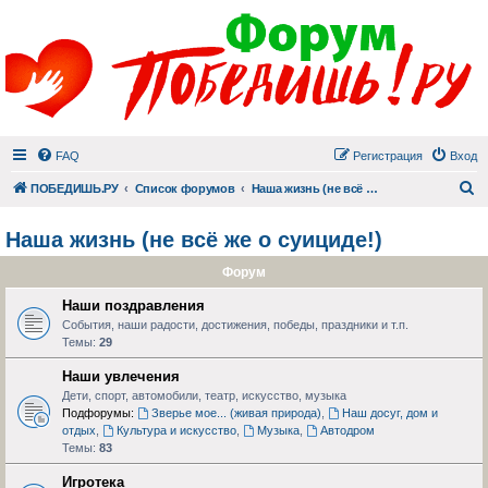
FAQ
Регистрация
Вход
П
ПОБЕДИШЬ.РУ
Список форумов
Наша жизнь (не всё же о суициде!)
Наша жизнь (не всё же о суициде!)
Форум
Наши поздравления
События, наши радости, достижения, победы, праздники и т.п.
Темы:
29
Наши увлечения
Дети, спорт, автомобили, театр, искусство, музыка
Подфорумы:
Зверье мое... (живая природа)
,
Наш досуг, дом и
отдых
,
Культура и искусство
,
Музыка
,
Автодром
Темы:
83
Игротека