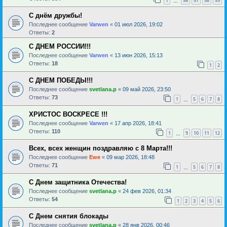
1
56
57
58
59
…
С днём дружбы!
Последнее сообщение
Varwen
«
01 июл 2026, 19:02
Ответы:
2
С ДНЕМ РОССИИ!!!
Последнее сообщение
Varwen
«
13 июн 2026, 15:13
Ответы:
18
1
2
С ДНЕМ ПОБЕДЫ!!!
Последнее сообщение
svetlana.p
«
09 май 2026, 23:50
Ответы:
73
1
5
6
7
8
…
ХРИСТОС ВОСКРЕСЕ !!!
Последнее сообщение
Varwen
«
17 апр 2026, 18:41
Ответы:
110
1
9
10
11
12
…
Всех, всех женщин поздравляю с 8 Марта!!!
Последнее сообщение
Ewe
«
09 мар 2026, 18:48
Ответы:
71
1
5
6
7
8
…
С Днем защитника Отечества!
Последнее сообщение
svetlana.p
«
24 фев 2026, 01:34
Ответы:
54
1
2
3
4
5
6
С Днем снятия блокады
Последнее сообщение
svetlana.p
«
28 янв 2026, 00:46