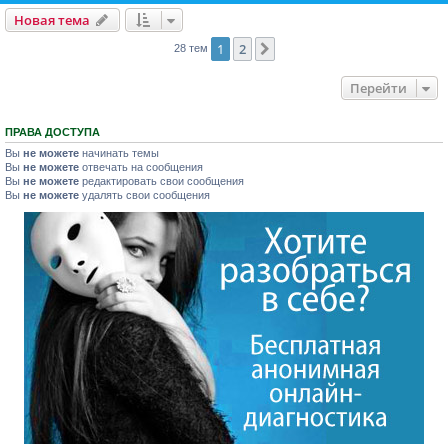
Новая тема
1
2
След.
28 тем
Перейти
ПРАВА ДОСТУПА
Вы
не можете
начинать темы
Вы
не можете
отвечать на сообщения
Вы
не можете
редактировать свои сообщения
Вы
не можете
удалять свои сообщения