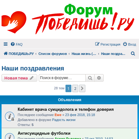
FAQ
Регистрация
Вход
П
ПОБЕДИШЬ.РУ
Список форумов
Наша жизнь (не всё же о суициде!)
Наши поздравления
Наши поздравления
Поиск
Расширенный пои
Новая тема
1
2
След.
28 тем
Объявления
Кабинет врача суицидолога и телефон доверия
Последнее сообщение
Ewe
«
23 фев 2018, 15:18
Добавлено в форуме
Радость жизни
Ответы:
5
Антисуицидные футболки
Последнее сообщение
Агния Львовна
«
23 окт 2010, 14:53