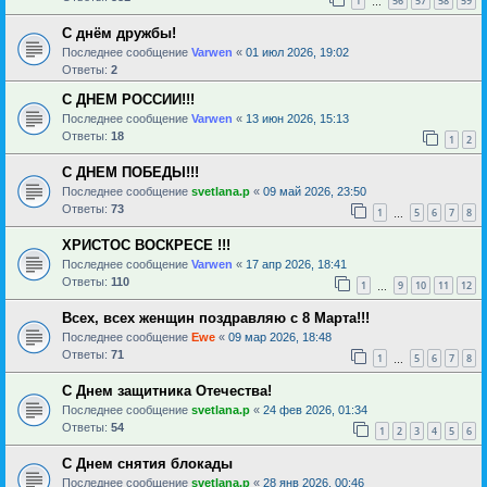
1
56
57
58
59
…
С днём дружбы!
Последнее сообщение
Varwen
«
01 июл 2026, 19:02
Ответы:
2
С ДНЕМ РОССИИ!!!
Последнее сообщение
Varwen
«
13 июн 2026, 15:13
Ответы:
18
1
2
С ДНЕМ ПОБЕДЫ!!!
Последнее сообщение
svetlana.p
«
09 май 2026, 23:50
Ответы:
73
1
5
6
7
8
…
ХРИСТОС ВОСКРЕСЕ !!!
Последнее сообщение
Varwen
«
17 апр 2026, 18:41
Ответы:
110
1
9
10
11
12
…
Всех, всех женщин поздравляю с 8 Марта!!!
Последнее сообщение
Ewe
«
09 мар 2026, 18:48
Ответы:
71
1
5
6
7
8
…
С Днем защитника Отечества!
Последнее сообщение
svetlana.p
«
24 фев 2026, 01:34
Ответы:
54
1
2
3
4
5
6
С Днем снятия блокады
Последнее сообщение
svetlana.p
«
28 янв 2026, 00:46