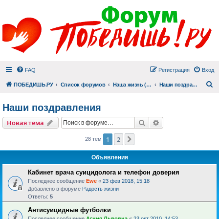
FAQ
Регистрация
Вход
П
ПОБЕДИШЬ.РУ
Список форумов
Наша жизнь (не всё же о суициде!)
Наши поздравления
Наши поздравления
Поиск
Расширенный пои
Новая тема
1
2
След.
28 тем
Объявления
Кабинет врача суицидолога и телефон доверия
Последнее сообщение
Ewe
«
23 фев 2018, 15:18
Добавлено в форуме
Радость жизни
Ответы:
5
Антисуицидные футболки
Последнее сообщение
Агния Львовна
«
23 окт 2010, 14:53