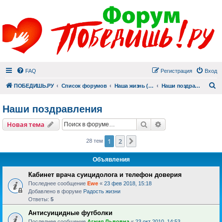
FAQ
Регистрация
Вход
П
ПОБЕДИШЬ.РУ
Список форумов
Наша жизнь (не всё же о суициде!)
Наши поздравления
Наши поздравления
Поиск
Расширенный пои
Новая тема
1
2
След.
28 тем
Объявления
Кабинет врача суицидолога и телефон доверия
Последнее сообщение
Ewe
«
23 фев 2018, 15:18
Добавлено в форуме
Радость жизни
Ответы:
5
Антисуицидные футболки
Последнее сообщение
Агния Львовна
«
23 окт 2010, 14:53