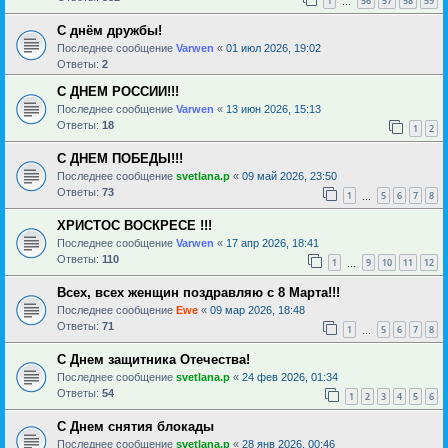
1
56
57
58
59
…
С днём дружбы!
Последнее сообщение
Varwen
«
01 июл 2026, 19:02
Ответы:
2
С ДНЕМ РОССИИ!!!
Последнее сообщение
Varwen
«
13 июн 2026, 15:13
Ответы:
18
1
2
С ДНЕМ ПОБЕДЫ!!!
Последнее сообщение
svetlana.p
«
09 май 2026, 23:50
Ответы:
73
1
5
6
7
8
…
ХРИСТОС ВОСКРЕСЕ !!!
Последнее сообщение
Varwen
«
17 апр 2026, 18:41
Ответы:
110
1
9
10
11
12
…
Всех, всех женщин поздравляю с 8 Марта!!!
Последнее сообщение
Ewe
«
09 мар 2026, 18:48
Ответы:
71
1
5
6
7
8
…
С Днем защитника Отечества!
Последнее сообщение
svetlana.p
«
24 фев 2026, 01:34
Ответы:
54
1
2
3
4
5
6
С Днем снятия блокады
Последнее сообщение
svetlana.p
«
28 янв 2026, 00:46