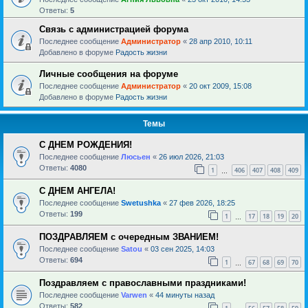
Ответы:
5
Связь с администрацией форума
Последнее сообщение
Администратор
«
28 апр 2010, 10:11
Добавлено в форуме
Радость жизни
Личные сообщения на форуме
Последнее сообщение
Администратор
«
20 окт 2009, 15:08
Добавлено в форуме
Радость жизни
Темы
С ДНЕМ РОЖДЕНИЯ!
Последнее сообщение
Люсьен
«
26 июл 2026, 21:03
Ответы:
4080
1
406
407
408
409
…
С ДНЕМ АНГЕЛА!
Последнее сообщение
Swetushka
«
27 фев 2026, 18:25
Ответы:
199
1
17
18
19
20
…
ПОЗДРАВЛЯЕМ с очередным ЗВАНИЕМ!
Последнее сообщение
Satou
«
03 сен 2025, 14:03
Ответы:
694
1
67
68
69
70
…
Поздравляем с православными праздниками!
Последнее сообщение
Varwen
«
44 минуты назад
Ответы:
582