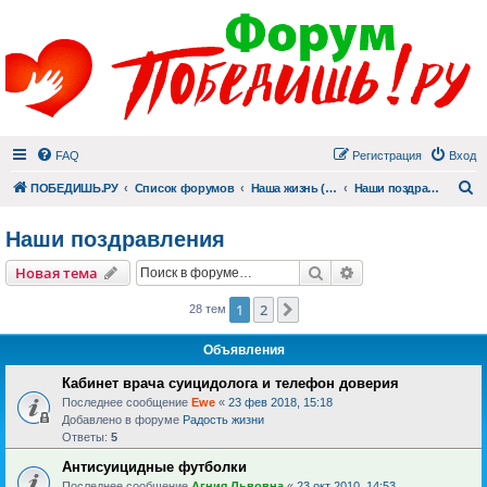
FAQ
Регистрация
Вход
П
ПОБЕДИШЬ.РУ
Список форумов
Наша жизнь (не всё же о суициде!)
Наши поздравления
Наши поздравления
Поиск
Расширенный пои
Новая тема
1
2
След.
28 тем
Объявления
Кабинет врача суицидолога и телефон доверия
Последнее сообщение
Ewe
«
23 фев 2018, 15:18
Добавлено в форуме
Радость жизни
Ответы:
5
Антисуицидные футболки
Последнее сообщение
Агния Львовна
«
23 окт 2010, 14:53