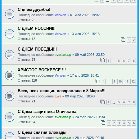
1
56
57
58
59
…
С днём дружбы!
Последнее сообщение
Varwen
«
01 июл 2026, 19:02
Ответы:
2
С ДНЕМ РОССИИ!!!
Последнее сообщение
Varwen
«
13 июн 2026, 15:13
Ответы:
18
1
2
С ДНЕМ ПОБЕДЫ!!!
Последнее сообщение
svetlana.p
«
09 май 2026, 23:50
Ответы:
73
1
5
6
7
8
…
ХРИСТОС ВОСКРЕСЕ !!!
Последнее сообщение
Varwen
«
17 апр 2026, 18:41
Ответы:
110
1
9
10
11
12
…
Всех, всех женщин поздравляю с 8 Марта!!!
Последнее сообщение
Ewe
«
09 мар 2026, 18:48
Ответы:
71
1
5
6
7
8
…
С Днем защитника Отечества!
Последнее сообщение
svetlana.p
«
24 фев 2026, 01:34
Ответы:
54
1
2
3
4
5
6
С Днем снятия блокады
Последнее сообщение
svetlana.p
«
28 янв 2026, 00:46